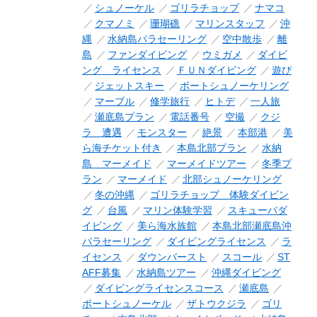
シュノーケル
ゴリラチョップ
ナマコ
クマノミ
珊瑚礁
マリンスタッフ
沖
縄
水納島パラセーリング
空中散歩
離
島
ファンダイビング
ウミガメ
ダイビ
ング ライセンス
ＦＵＮダイビング
遊び
ジェットスキー
ボートシュノーケリング
マーブル
修学旅行
ヒトデ
一人旅
瀬底島プラン
電話番号
空撮
クジ
ラ 遭遇
モンスター
絶景
本部港
美
ら海チケット付き
本島北部プラン
水納
島 マーメイド
マーメイドツアー
冬季プ
ラン
マーメイド
北部シュノーケリング
冬の沖縄
ゴリラチョップ 体験ダイビン
グ
台風
マリン体験学習
スキューバダ
イビング
美ら海水族館
本島北部瀬底島沖
パラセーリング
ダイビングライセンス
ラ
イセンス
ダウンバースト
スコール
ST
AFF募集
水納島ツアー
沖縄ダイビング
ダイビングライセンスコース
瀬底島
ボートシュノーケル
ザトウクジラ
ゴリ