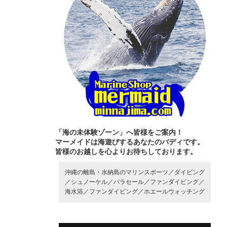
「海の未体験ゾーン」へ皆様をご案内！
マーメイドは海遊びするあなたのバディです。
皆様のお越しを心よりお待ちしております。
沖縄の離島・水納島のマリンスポーツ／
ダイビング
／
シュノーケル／
パラセール／
ファンダイビング／
海水浴／
ファンダイビング／
ホエールウォッチング