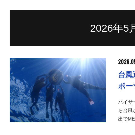
2026年
2026.0
台風
ポー
ハイサ
ら台風
出でME