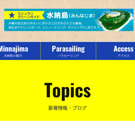
Minnajima
Parasailing
Access
水納島の魅力
パラセーリング
アクセス
Topics
新着情報・ブログ