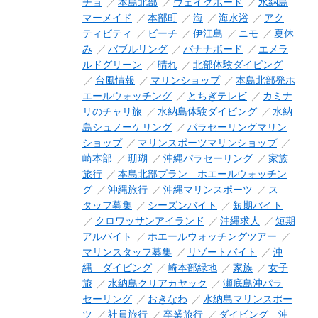
チョ
本島北部
ウェイクボード
水納島
マーメイド
本部町
海
海水浴
アク
ティビティ
ビーチ
伊江島
ニモ
夏休
み
バブルリング
バナナボード
エメラ
ルドグリーン
晴れ
北部体験ダイビング
台風情報
マリンショップ
本島北部発ホ
エールウォッチング
とちぎテレビ
カミナ
リのチャリ旅
水納島体験ダイビング
水納
島シュノーケリング
パラセーリングマリン
ショップ
マリンスポーツマリンショップ
崎本部
珊瑚
沖縄パラセーリング
家族
旅行
本島北部プラン ホエールウォッチン
グ
沖縄旅行
沖縄マリンスポーツ
ス
タッフ募集
シーズンバイト
短期バイト
クロワッサンアイランド
沖縄求人
短期
アルバイト
ホエールウォッチングツアー
マリンスタッフ募集
リゾートバイト
沖
縄 ダイビング
崎本部緑地
家族
女子
旅
水納島クリアカヤック
瀬底島沖パラ
セーリング
おきなわ
水納島マリンスポー
ツ
社員旅行
卒業旅行
ダイビング 沖