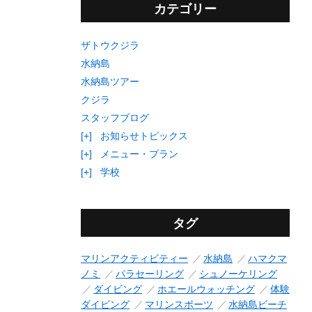
カテゴリー
ザトウクジラ
水納島
水納島ツアー
クジラ
スタッフブログ
[+]
お知らせトピックス
[+]
メニュー・プラン
[+]
学校
タグ
マリンアクティビティー
水納島
ハマクマ
ノミ
パラセーリング
シュノーケリング
ダイビング
ホエールウォッチング
体験
ダイビング
マリンスポーツ
水納島ビーチ