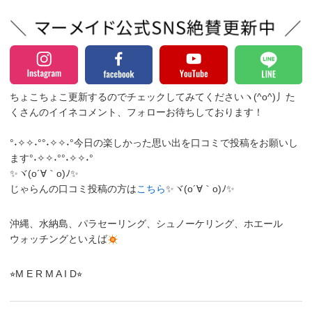
ちょこちょこ更新するのでチェックしてみてくださいヽ(^o^)丿
た
くさんのイイネコメント、フォローお待ちしております！
°˖✧✧˖°°˖✧✧˖°今日の楽しかった思い出を口コミで投稿をお願いし
ます°˖✧✧˖°°˖✧✧˖°
✨ヾ(o´∀｀o)ﾉ✨
じゃらんの口コミ投稿の方は
こちら
✨ヾ(o´∀｀o)ﾉ✨
沖縄、水納島、パラセーリング、シュノーケリング、ホエール
ウォッチングといえば
⭐︎M E R M A I D⭐︎