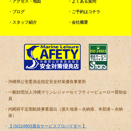
アクセス・地図
よくある質問
ブログ
ご予約はコチラ
スタッフ紹介
会社概要
沖縄県公安委員会指定安全対策優良事業所
一般財団法人沖縄マリンレジャーセイフティービューロー賛助会
員
内閣府不定期航路事業届出（渡久地港～水納港、本部港～水納
港）
【 ISO24803適合サービスプロバイダー 】