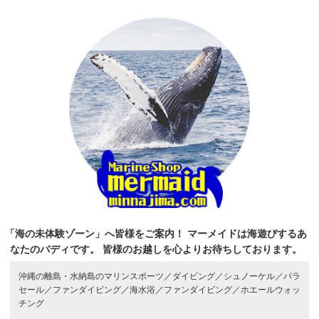
「海の未体験ゾーン」へ皆様をご案内！
マーメイドは海遊びするあ
なたのバディです。
皆様のお越しを心よりお待ちしております。
沖縄の離島・水納島のマリンスポーツ／
ダイビング／
シュノーケル／
パラ
セール／
ファンダイビング／
海水浴／
ファンダイビング／
ホエールウォッ
チング