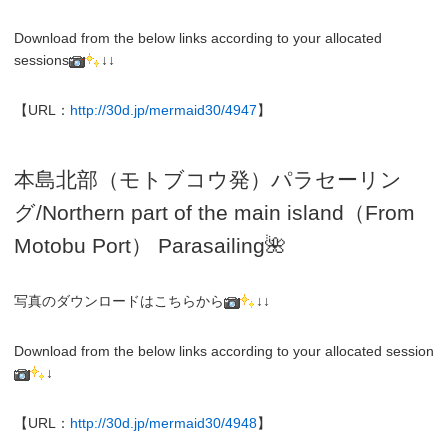
Download from the below links according to your allocated
sessions
↓↓
【URL：
http://30d.jp/mermaid30/4947
】
本島北部（モトブコウ発）パラセーリン
グ
/N
orthern part of the main island（From
Motobu Port）
Parasailing
🌺
写真のダウンロードはこちらから
↓↓
Download from the below links according to your allocated session
↓
【URL：
http://30d.jp/mermaid30/4948
】