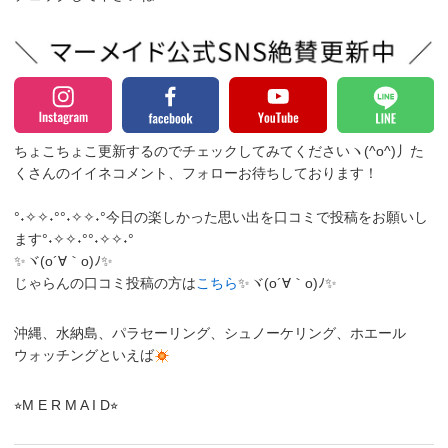
ちょこちょこ更新するのでチェックしてみてくださいヽ(^o^)丿
た
くさんのイイネコメント、フォローお待ちしております！
°˖✧✧˖°°˖✧✧˖°今日の楽しかった思い出を口コミで投稿をお願いし
ます°˖✧✧˖°°˖✧✧˖°
✨ヾ(o´∀｀o)ﾉ✨
じゃらんの口コミ投稿の方は
こちら
✨ヾ(o´∀｀o)ﾉ✨
沖縄、水納島、パラセーリング、シュノーケリング、ホエール
ウォッチングといえば
⭐︎M E R M A I D⭐︎