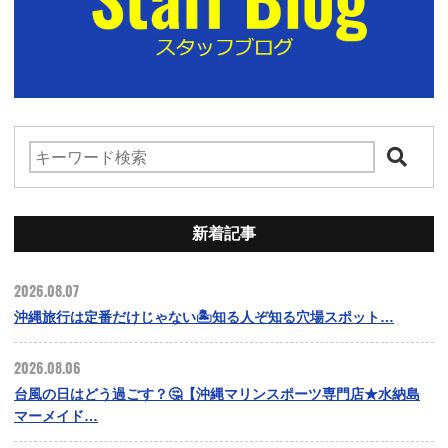
新着記事
2026.08.07
沖縄旅行は定番だけじゃない🏝️知る人ぞ知る穴場スポット…
2026.08.06
台風の日はどう過ごす？🤔【沖縄マリンスポーツ専門店★水納島
マーメイド…