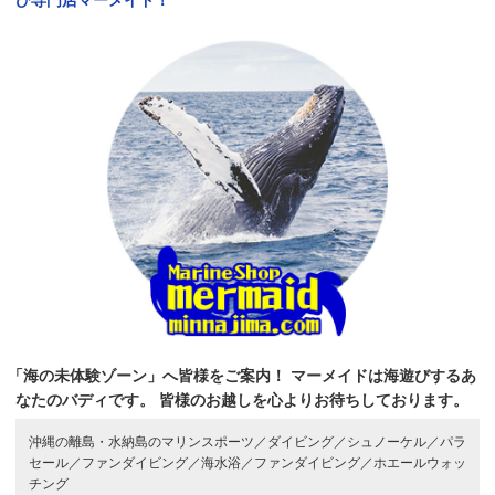
「海の未体験ゾーン」へ皆様をご案内！
マーメイドは海遊びするあ
なたのバディです。
皆様のお越しを心よりお待ちしております。
沖縄の離島・水納島のマリンスポーツ／
ダイビング／
シュノーケル／
パラ
セール／
ファンダイビング／
海水浴／
ファンダイビング／
ホエールウォッ
チング