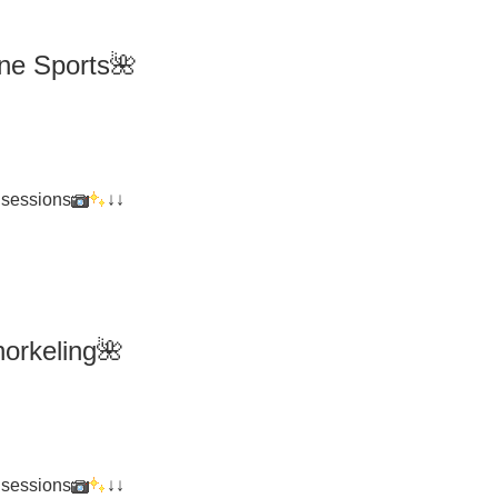
ne Sports🌺
 sessions
↓↓
orkeling
🌺
 sessions
↓↓