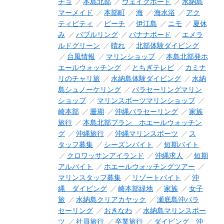
チョ
本島北部
ウェイクボード
水納島
マーメイド
本部町
海
海水浴
アク
ティビティ
ビーチ
伊江島
ニモ
夏休
み
バブルリング
バナナボード
エメラ
ルドグリーン
晴れ
北部体験ダイビング
台風情報
マリンショップ
本島北部発ホ
エールウォッチング
とちぎテレビ
カミナ
リのチャリ旅
水納島体験ダイビング
水納
島シュノーケリング
パラセーリングマリン
ショップ
マリンスポーツマリンショップ
崎本部
珊瑚
沖縄パラセーリング
家族
旅行
本島北部プラン ホエールウォッチン
グ
沖縄旅行
沖縄マリンスポーツ
ス
タッフ募集
シーズンバイト
短期バイト
クロワッサンアイランド
沖縄求人
短期
アルバイト
ホエールウォッチングツアー
マリンスタッフ募集
リゾートバイト
沖
縄 ダイビング
崎本部緑地
家族
女子
旅
水納島クリアカヤック
瀬底島沖パラ
セーリング
おきなわ
水納島マリンスポー
ツ
社員旅行
卒業旅行
ダイビング 沖