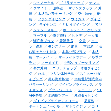
シュノーケル
ゴリラチョップ
ナマコ
クマノミ
珊瑚礁
マリンスタッフ
沖
縄
水納島パラセーリング
空中散歩
離
島
ファンダイビング
ウミガメ
ダイビ
ング ライセンス
ＦＵＮダイビング
遊び
ジェットスキー
ボートシュノーケリング
マーブル
修学旅行
ヒトデ
一人旅
瀬底島プラン
電話番号
空撮
クジ
ラ 遭遇
モンスター
絶景
本部港
美
ら海チケット付き
本島北部プラン
水納
島 マーメイド
マーメイドツアー
冬季プ
ラン
マーメイド
北部シュノーケリング
冬の沖縄
ゴリラチョップ 体験ダイビン
グ
台風
マリン体験学習
スキューバダ
イビング
美ら海水族館
本島北部瀬底島沖
パラセーリング
ダイビングライセンス
ラ
イセンス
ダウンバースト
スコール
ST
AFF募集
水納島ツアー
沖縄ダイビング
ダイビングライセンスコース
瀬底島
ボートシュノーケル
ザトウクジラ
ゴリ