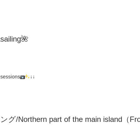
iling🌺
 sessions
↓↓
リング
/N
orthern part of the main island（F