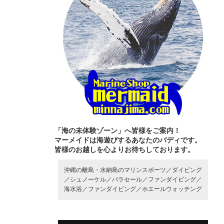
「海の未体験ゾーン」へ皆様をご案内！
マーメイドは海遊びするあなたのバディです。
皆様のお越しを心よりお待ちしております。
沖縄の離島・水納島のマリンスポーツ／
ダイビング
／
シュノーケル／
パラセール／
ファンダイビング／
海水浴／
ファンダイビング／
ホエールウォッチング