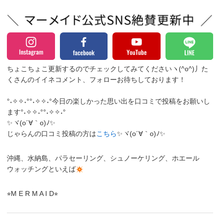
ちょこちょこ更新するのでチェックしてみてくださいヽ(^o^)丿
た
くさんのイイネコメント、フォローお待ちしております！
°˖✧✧˖°°˖✧✧˖°今日の楽しかった思い出を口コミで投稿をお願いし
ます°˖✧✧˖°°˖✧✧˖°
✨ヾ(o´∀｀o)ﾉ✨
じゃらんの口コミ投稿の方は
こちら
✨ヾ(o´∀｀o)ﾉ✨
沖縄、水納島、パラセーリング、シュノーケリング、ホエール
ウォッチングといえば
⭐︎M E R M A I D⭐︎