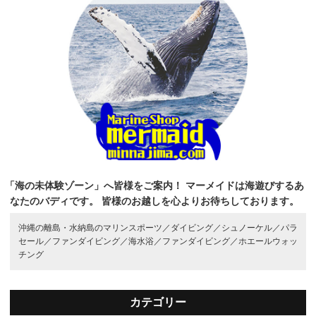
「海の未体験ゾーン」へ皆様をご案内！
マーメイドは海遊びするあ
なたのバディです。
皆様のお越しを心よりお待ちしております。
沖縄の離島・水納島のマリンスポーツ／
ダイビング／
シュノーケル／
パラ
セール／
ファンダイビング／
海水浴／
ファンダイビング／
ホエールウォッ
チング
カテゴリー