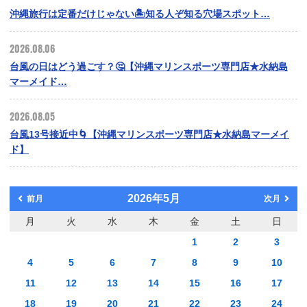
沖縄旅行は定番だけじゃない🏝️知る人ぞ知る穴場スポット…
2026.08.06
台風の日はどう過ごす？🤔【沖縄マリンスポーツ専門店★水納島
マーメイド…
2026.08.05
台風13号接近中🌀【沖縄マリンスポーツ専門店★水納島マーメイ
ド】
2026年5月
前月
次月
月
火
水
木
金
土
日
1
2
3
4
5
6
7
8
9
10
11
12
13
14
15
16
17
18
19
20
21
22
23
24