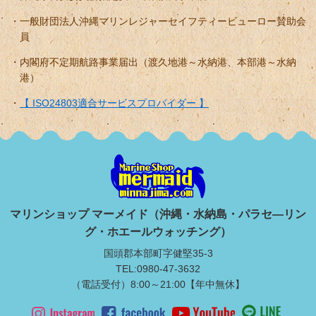
一般財団法人沖縄マリンレジャーセイフティービューロー賛助会
員
内閣府不定期航路事業届出（渡久地港～水納港、本部港～水納
港）
【 ISO24803適合サービスプロバイダー 】
マリンショップ マーメイド（沖縄・水納島・パラセ―リン
グ・ホエールウォッチング）
国頭郡本部町字健堅35-3
TEL:0980-47-3632
（電話受付）8:00～21:00【年中無休】