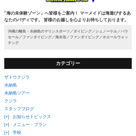
「海の未体験ゾーン」へ皆様をご案内！
マーメイドは海遊びするあ
なたのバディです。
皆様のお越しを心よりお待ちしております。
沖縄の離島・水納島のマリンスポーツ／
ダイビング／
シュノーケル／
パラ
セール／
ファンダイビング／
海水浴／
ファンダイビング／
ホエールウォッ
チング
カテゴリー
ザトウクジラ
水納島
水納島ツアー
クジラ
スタッフブログ
[+]
お知らせトピックス
[+]
メニュー・プラン
[+]
学校