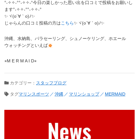
°˖✧✧˖°°˖✧✧˖°今日の楽しかった思い出を口コミで投稿をお願いし
ます°˖✧✧˖°°˖✧✧˖°
✨ヾ(o´∀｀o)ﾉ✨
じゃらんの口コミ投稿の方は
こちら
✨ヾ(o´∀｀o)ﾉ✨
沖縄、水納島、パラセーリング、シュノーケリング、ホエール
ウォッチングといえば
⭐︎M E R M A I D⭐︎
カテゴリー：
スタッフブログ
タグ
マリンスポーツ
沖縄
マリンショップ
MERMAID