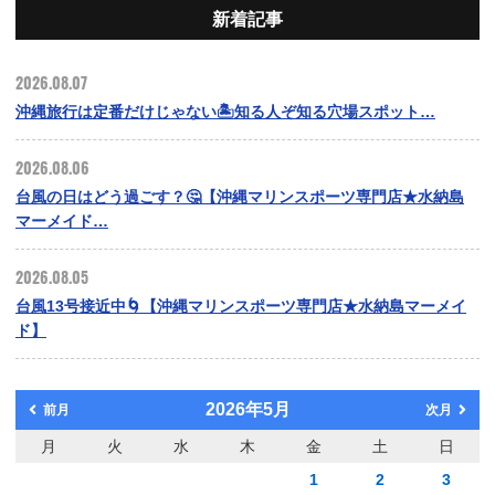
新着記事
2026.08.07
沖縄旅行は定番だけじゃない🏝️知る人ぞ知る穴場スポット…
2026.08.06
台風の日はどう過ごす？🤔【沖縄マリンスポーツ専門店★水納島
マーメイド…
2026.08.05
台風13号接近中🌀【沖縄マリンスポーツ専門店★水納島マーメイ
ド】
2026年5月
前月
次月
月
火
水
木
金
土
日
1
2
3