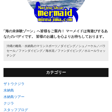
「海の未体験ゾーン」へ皆様をご案内！
マーメイドは海遊びするあ
なたのバディです。
皆様のお越しを心よりお待ちしております。
沖縄の離島・水納島のマリンスポーツ／
ダイビング／
シュノーケル／
パラ
セール／
ファンダイビング／
海水浴／
ファンダイビング／
ホエールウォッ
チング
カテゴリー
ザトウクジラ
水納島
水納島ツアー
クジラ
スタッフブログ