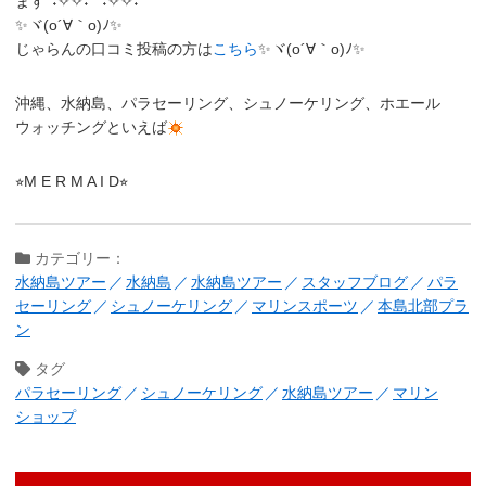
ます°˖✧✧˖°°˖✧✧˖°
✨ヾ(o´∀｀o)ﾉ✨
じゃらんの口コミ投稿の方は
こちら
✨ヾ(o´∀｀o)ﾉ✨
沖縄、水納島、パラセーリング、シュノーケリング、ホエール
ウォッチングといえば
⭐︎M E R M A I D⭐︎
カテゴリー：
水納島ツアー
水納島
水納島ツアー
スタッフブログ
パラ
セーリング
シュノーケリング
マリンスポーツ
本島北部プラ
ン
タグ
パラセーリング
シュノーケリング
水納島ツアー
マリン
ショップ