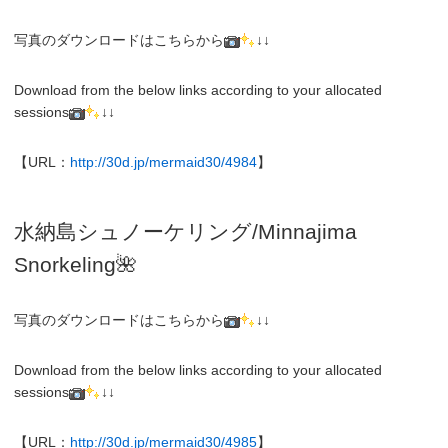
写真のダウンロードはこちらから
↓↓
Download from the below links according to your allocated
sessions
↓↓
【URL：
http://30d.jp/mermaid30/4984
】
水納島シュノーケリング/
Minnajima
Snorkeling
🌺
写真のダウンロードはこちらから
↓↓
Download from the below links according to your allocated
sessions
↓↓
【URL：
http://30d.jp/mermaid30/4985
】