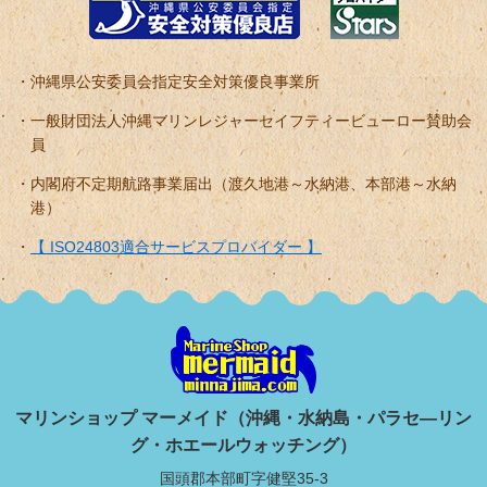
沖縄県公安委員会指定安全対策優良事業所
一般財団法人沖縄マリンレジャーセイフティービューロー賛助会
員
内閣府不定期航路事業届出（渡久地港～水納港、本部港～水納
港）
【 ISO24803適合サービスプロバイダー 】
マリンショップ マーメイド（沖縄・水納島・パラセ―リン
グ・ホエールウォッチング）
国頭郡本部町字健堅35-3