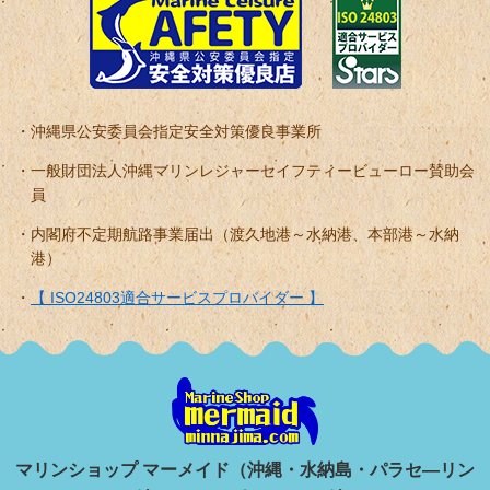
沖縄県公安委員会指定安全対策優良事業所
一般財団法人沖縄マリンレジャーセイフティービューロー賛助会
員
内閣府不定期航路事業届出（渡久地港～水納港、本部港～水納
港）
【 ISO24803適合サービスプロバイダー 】
マリンショップ マーメイド（沖縄・水納島・パラセ―リン