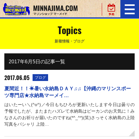
Topics
新着情報・ブログ
2017年6月5日の記事一覧
2017.06.05
ブログ
夏間近！！☀暑い水納島ＤＡＹ♫♫【沖縄のマリンスポー
ツ専門店★水納島マーメイ…
はいたーい＼(^o^)／今日もちひろが更新いたします今日は曇りの
予報でしたが、またまたハズレて水納島はピーカンのお天気に！み
なさんのお祈りが届いたのですね(*^_^*)(笑)さっそく水納島の上陸
写真をパシャリ 上陸…