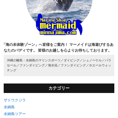
「海の未体験ゾーン」へ皆様をご案内！
マーメイドは海遊びするあ
なたのバディです。
皆様のお越しを心よりお待ちしております。
沖縄の離島・水納島のマリンスポーツ／
ダイビング／
シュノーケル／
パラ
セール／
ファンダイビング／
海水浴／
ファンダイビング／
ホエールウォッ
チング
カテゴリー
ザトウクジラ
水納島
水納島ツアー