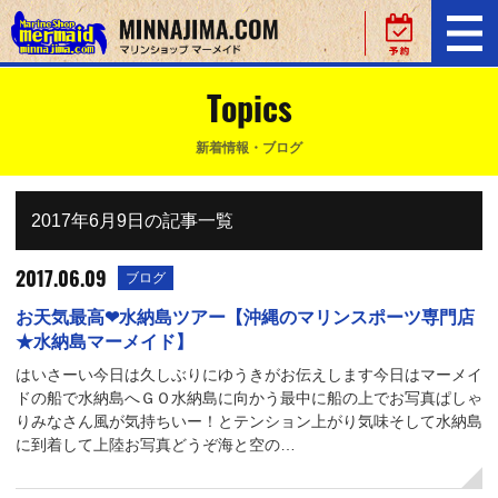
Topics
新着情報・ブログ
2017年6月9日の記事一覧
2017.06.09
ブログ
お天気最高❤水納島ツアー【沖縄のマリンスポーツ専門店
★水納島マーメイド】
はいさーい今日は久しぶりにゆうきがお伝えします今日はマーメイ
ドの船で水納島へＧＯ水納島に向かう最中に船の上でお写真ぱしゃ
りみなさん風が気持ちいー！とテンション上がり気味そして水納島
に到着して上陸お写真どうぞ海と空の…