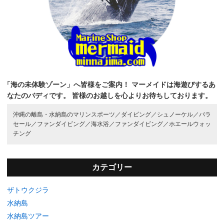
「海の未体験ゾーン」へ皆様をご案内！
マーメイドは海遊びするあ
なたのバディです。
皆様のお越しを心よりお待ちしております。
沖縄の離島・水納島のマリンスポーツ／
ダイビング／
シュノーケル／
パラ
セール／
ファンダイビング／
海水浴／
ファンダイビング／
ホエールウォッ
チング
カテゴリー
ザトウクジラ
水納島
水納島ツアー