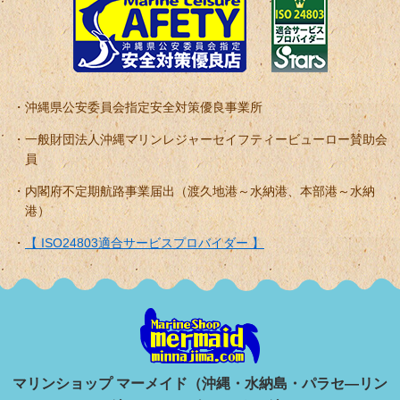
沖縄県公安委員会指定安全対策優良事業所
一般財団法人沖縄マリンレジャーセイフティービューロー賛助会
員
内閣府不定期航路事業届出（渡久地港～水納港、本部港～水納
港）
【 ISO24803適合サービスプロバイダー 】
マリンショップ マーメイド（沖縄・水納島・パラセ―リン