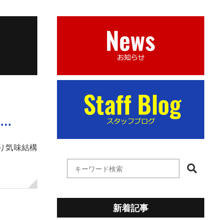
★…
り気味結構
新着記事