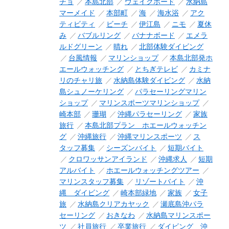
チョ
本島北部
ウェイクボード
水納島
マーメイド
本部町
海
海水浴
アク
ティビティ
ビーチ
伊江島
ニモ
夏休
み
バブルリング
バナナボード
エメラ
ルドグリーン
晴れ
北部体験ダイビング
台風情報
マリンショップ
本島北部発ホ
エールウォッチング
とちぎテレビ
カミナ
リのチャリ旅
水納島体験ダイビング
水納
島シュノーケリング
パラセーリングマリン
ショップ
マリンスポーツマリンショップ
崎本部
珊瑚
沖縄パラセーリング
家族
旅行
本島北部プラン ホエールウォッチン
グ
沖縄旅行
沖縄マリンスポーツ
ス
タッフ募集
シーズンバイト
短期バイト
クロワッサンアイランド
沖縄求人
短期
アルバイト
ホエールウォッチングツアー
マリンスタッフ募集
リゾートバイト
沖
縄 ダイビング
崎本部緑地
家族
女子
旅
水納島クリアカヤック
瀬底島沖パラ
セーリング
おきなわ
水納島マリンスポー
ツ
社員旅行
卒業旅行
ダイビング 沖