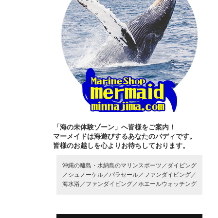
「海の未体験ゾーン」へ皆様をご案内！
マーメイドは海遊びするあなたのバディです。
皆様のお越しを心よりお待ちしております。
沖縄の離島・水納島のマリンスポーツ／
ダイビング
／
シュノーケル／
パラセール／
ファンダイビング／
海水浴／
ファンダイビング／
ホエールウォッチング