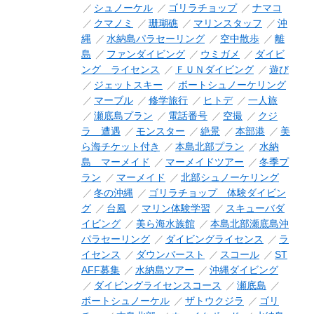
シュノーケル
ゴリラチョップ
ナマコ
クマノミ
珊瑚礁
マリンスタッフ
沖
縄
水納島パラセーリング
空中散歩
離
島
ファンダイビング
ウミガメ
ダイビ
ング ライセンス
ＦＵＮダイビング
遊び
ジェットスキー
ボートシュノーケリング
マーブル
修学旅行
ヒトデ
一人旅
瀬底島プラン
電話番号
空撮
クジ
ラ 遭遇
モンスター
絶景
本部港
美
ら海チケット付き
本島北部プラン
水納
島 マーメイド
マーメイドツアー
冬季プ
ラン
マーメイド
北部シュノーケリング
冬の沖縄
ゴリラチョップ 体験ダイビン
グ
台風
マリン体験学習
スキューバダ
イビング
美ら海水族館
本島北部瀬底島沖
パラセーリング
ダイビングライセンス
ラ
イセンス
ダウンバースト
スコール
ST
AFF募集
水納島ツアー
沖縄ダイビング
ダイビングライセンスコース
瀬底島
ボートシュノーケル
ザトウクジラ
ゴリ