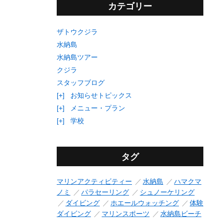
カテゴリー
ザトウクジラ
水納島
水納島ツアー
クジラ
スタッフブログ
[+]
お知らせトピックス
[+]
メニュー・プラン
[+]
学校
タグ
マリンアクティビティー
水納島
ハマクマ
ノミ
パラセーリング
シュノーケリング
ダイビング
ホエールウォッチング
体験
ダイビング
マリンスポーツ
水納島ビーチ