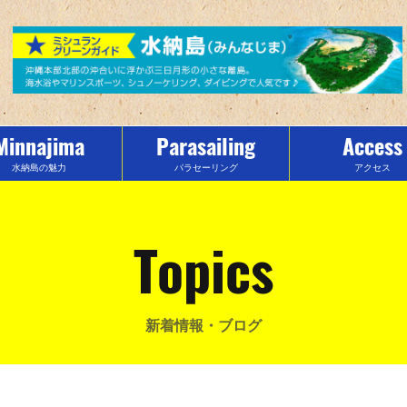
Minnajima
Parasailing
Access
水納島の魅力
パラセーリング
アクセス
Topics
新着情報・ブログ