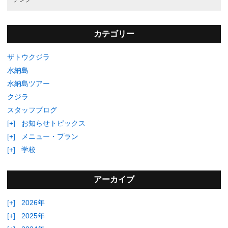
「海の未体験ゾーン」へ皆様をご案内！
マーメイドは海遊びするあ
なたのバディです。
皆様のお越しを心よりお待ちしております。
沖縄の離島・水納島のマリンスポーツ／
ダイビング／
シュノーケル／
パラ
セール／
ファンダイビング／
海水浴／
ファンダイビング／
ホエールウォッ
チング
カテゴリー
ザトウクジラ
水納島
水納島ツアー