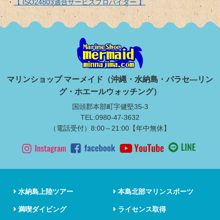
沖縄県公安委員会指定安全対策優良事業所
一般財団法人沖縄マリンレジャーセイフティービューロー賛助会
員
内閣府不定期航路事業届出（渡久地港～水納港、本部港～水納
港）
【 ISO24803適合サービスプロバイダー 】
マリンショップ マーメイド（沖縄・水納島・パラセ―リン