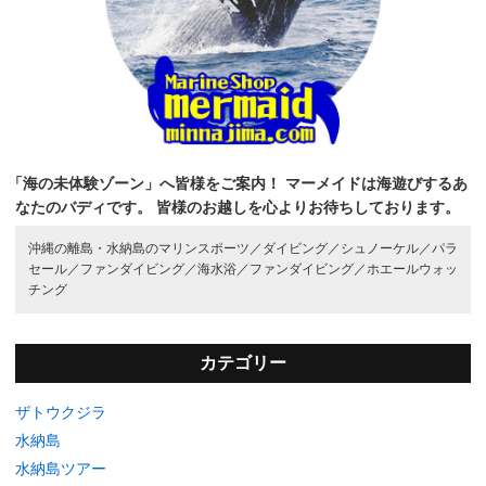
「海の未体験ゾーン」へ皆様をご案内！
マーメイドは海遊びするあ
なたのバディです。
皆様のお越しを心よりお待ちしております。
沖縄の離島・水納島のマリンスポーツ／
ダイビング／
シュノーケル／
パラ
セール／
ファンダイビング／
海水浴／
ファンダイビング／
ホエールウォッ
チング
カテゴリー
ザトウクジラ
水納島
水納島ツアー