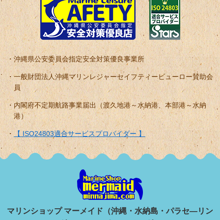
沖縄県公安委員会指定安全対策優良事業所
一般財団法人沖縄マリンレジャーセイフティービューロー賛助会
員
内閣府不定期航路事業届出（渡久地港～水納港、本部港～水納
港）
【 ISO24803適合サービスプロバイダー 】
マリンショップ マーメイド（沖縄・水納島・パラセ―リン