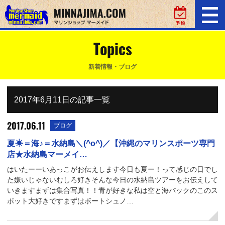
Topics
新着情報・ブログ
2017年6月11日の記事一覧
2017.06.11
ブログ
夏☀＝海♪＝水納島＼(^o^)／【沖縄のマリンスポーツ専門
店★水納島マーメイ…
はいたーーいあっこがお伝えします今日も夏ー！って感じの日でし
た嫌いじゃないむしろ好きそんな今日の水納島ツアーをお伝えして
いきますまずは集合写真！！青が好きな私は空と海バックのこのス
ポット大好きですまずはボートシュノ…