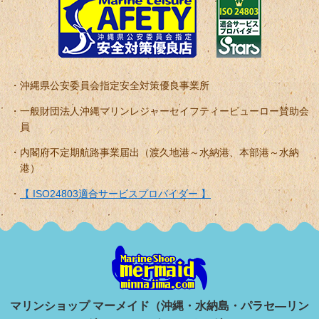
沖縄県公安委員会指定安全対策優良事業所
一般財団法人沖縄マリンレジャーセイフティービューロー賛助会
員
内閣府不定期航路事業届出（渡久地港～水納港、本部港～水納
港）
【 ISO24803適合サービスプロバイダー 】
マリンショップ マーメイド（沖縄・水納島・パラセ―リン