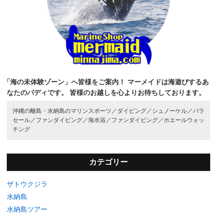
「海の未体験ゾーン」へ皆様をご案内！
マーメイドは海遊びするあ
なたのバディです。
皆様のお越しを心よりお待ちしております。
沖縄の離島・水納島のマリンスポーツ／
ダイビング／
シュノーケル／
パラ
セール／
ファンダイビング／
海水浴／
ファンダイビング／
ホエールウォッ
チング
カテゴリー
ザトウクジラ
水納島
水納島ツアー