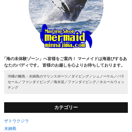
「海の未体験ゾーン」へ皆様をご案内！
マーメイドは海遊びするあ
なたのバディです。
皆様のお越しを心よりお待ちしております。
沖縄の離島・水納島のマリンスポーツ／
ダイビング／
シュノーケル／
パラ
セール／
ファンダイビング／
海水浴／
ファンダイビング／
ホエールウォッ
チング
カテゴリー
ザトウクジラ
水納島