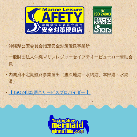
沖縄県公安委員会指定安全対策優良事業所
一般財団法人沖縄マリンレジャーセイフティービューロー賛助会
員
内閣府不定期航路事業届出（渡久地港～水納港、本部港～水納
港）
【 ISO24803適合サービスプロバイダー 】