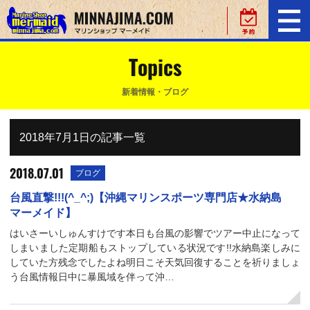
Topics
新着情報・ブログ
2018年7月1日の記事一覧
2018.07.01
ブログ
台風直撃!!!(^_^;)【沖縄マリンスポーツ専門店★水納島
マーメイド】
はいさーいしゅんすけです本日も台風の影響でツアー中止になって
しまいました定期船もストップしている状況です!!水納島楽しみに
していた方残念でしたよね明日こそ天気回復することを祈りましょ
う台風情報日中に暴風域を伴って沖…