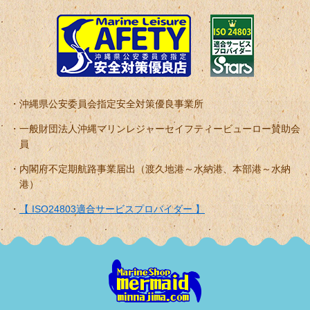
沖縄県公安委員会指定安全対策優良事業所
一般財団法人沖縄マリンレジャーセイフティービューロー賛助会
員
内閣府不定期航路事業届出（渡久地港～水納港、本部港～水納
港）
【 ISO24803適合サービスプロバイダー 】