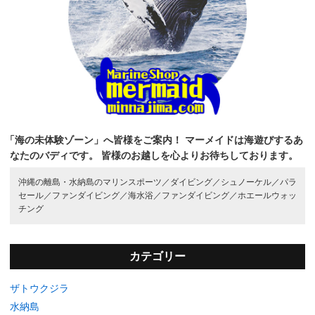
「海の未体験ゾーン」へ皆様をご案内！
マーメイドは海遊びするあ
なたのバディです。
皆様のお越しを心よりお待ちしております。
沖縄の離島・水納島のマリンスポーツ／
ダイビング／
シュノーケル／
パラ
セール／
ファンダイビング／
海水浴／
ファンダイビング／
ホエールウォッ
チング
カテゴリー
ザトウクジラ
水納島