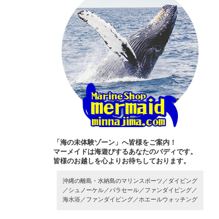
「海の未体験ゾーン」へ皆様をご案内！
マーメイドは海遊びするあなたのバディです。
皆様のお越しを心よりお待ちしております。
沖縄の離島・水納島のマリンスポーツ／
ダイビング
／
シュノーケル／
パラセール／
ファンダイビング／
海水浴／
ファンダイビング／
ホエールウォッチング