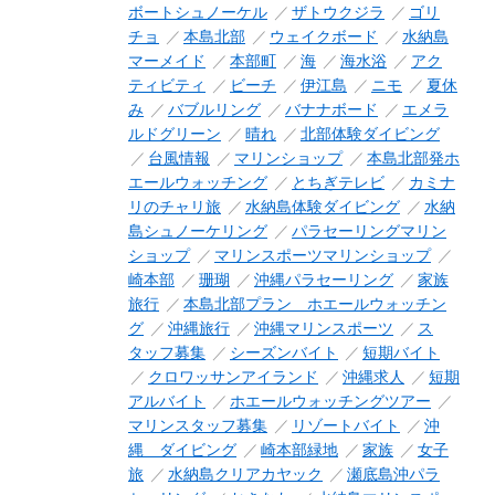
ボートシュノーケル
ザトウクジラ
ゴリ
チョ
本島北部
ウェイクボード
水納島
マーメイド
本部町
海
海水浴
アク
ティビティ
ビーチ
伊江島
ニモ
夏休
み
バブルリング
バナナボード
エメラ
ルドグリーン
晴れ
北部体験ダイビング
台風情報
マリンショップ
本島北部発ホ
エールウォッチング
とちぎテレビ
カミナ
リのチャリ旅
水納島体験ダイビング
水納
島シュノーケリング
パラセーリングマリン
ショップ
マリンスポーツマリンショップ
崎本部
珊瑚
沖縄パラセーリング
家族
旅行
本島北部プラン ホエールウォッチン
グ
沖縄旅行
沖縄マリンスポーツ
ス
タッフ募集
シーズンバイト
短期バイト
クロワッサンアイランド
沖縄求人
短期
アルバイト
ホエールウォッチングツアー
マリンスタッフ募集
リゾートバイト
沖
縄 ダイビング
崎本部緑地
家族
女子
旅
水納島クリアカヤック
瀬底島沖パラ