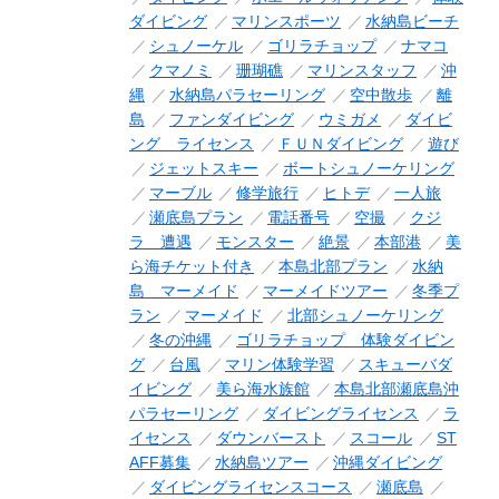
ダイビング
マリンスポーツ
水納島ビーチ
シュノーケル
ゴリラチョップ
ナマコ
クマノミ
珊瑚礁
マリンスタッフ
沖
縄
水納島パラセーリング
空中散歩
離
島
ファンダイビング
ウミガメ
ダイビ
ング ライセンス
ＦＵＮダイビング
遊び
ジェットスキー
ボートシュノーケリング
マーブル
修学旅行
ヒトデ
一人旅
瀬底島プラン
電話番号
空撮
クジ
ラ 遭遇
モンスター
絶景
本部港
美
ら海チケット付き
本島北部プラン
水納
島 マーメイド
マーメイドツアー
冬季プ
ラン
マーメイド
北部シュノーケリング
冬の沖縄
ゴリラチョップ 体験ダイビン
グ
台風
マリン体験学習
スキューバダ
イビング
美ら海水族館
本島北部瀬底島沖
パラセーリング
ダイビングライセンス
ラ
イセンス
ダウンバースト
スコール
ST
AFF募集
水納島ツアー
沖縄ダイビング
ダイビングライセンスコース
瀬底島