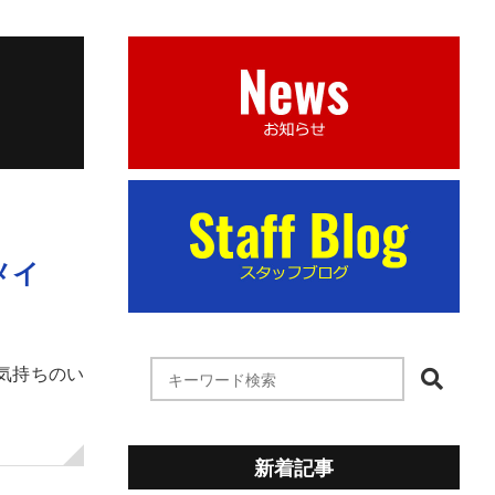
メイ
気持ちのい
新着記事