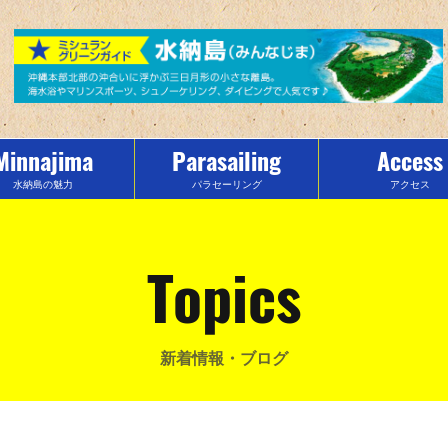
Minnajima
Parasailing
Access
水納島の魅力
パラセーリング
アクセス
Topics
新着情報・ブログ