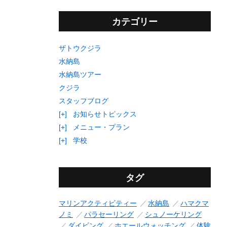
カテゴリー
ザトウクジラ
水納島
水納島ツアー
クジラ
スタッフブログ
[+]
お知らせトピックス
[+]
メニュー・プラン
[+]
学校
タグ
マリンアクティビティー
水納島
ハマクマ
ノミ
パラセーリング
シュノーケリング
ダイビング
ホエールウォッチング
体験