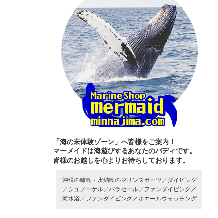
「海の未体験ゾーン」へ皆様をご案内！
マーメイドは海遊びするあなたのバディです。
皆様のお越しを心よりお待ちしております。
沖縄の離島・水納島のマリンスポーツ／
ダイビング
／
シュノーケル／
パラセール／
ファンダイビング／
海水浴／
ファンダイビング／
ホエールウォッチング