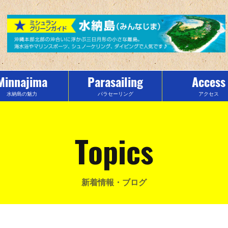
Minnajima
Parasailing
Access
水納島の魅力
パラセーリング
アクセス
Topics
新着情報・ブログ