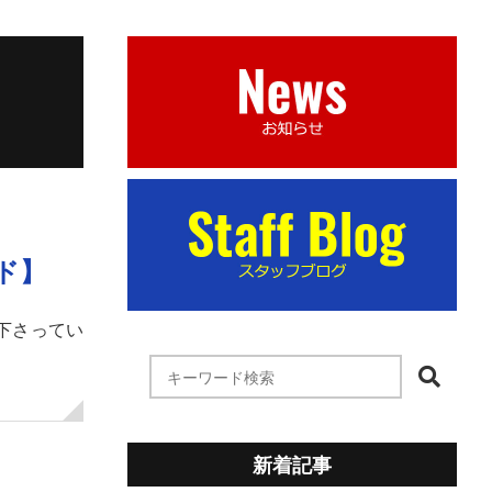
ド】
下さってい
新着記事