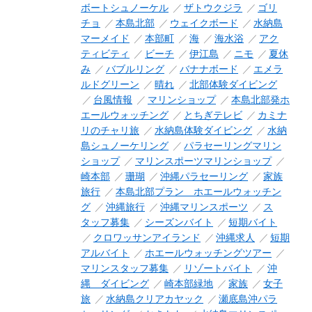
ボートシュノーケル
ザトウクジラ
ゴリ
チョ
本島北部
ウェイクボード
水納島
マーメイド
本部町
海
海水浴
アク
ティビティ
ビーチ
伊江島
ニモ
夏休
み
バブルリング
バナナボード
エメラ
ルドグリーン
晴れ
北部体験ダイビング
台風情報
マリンショップ
本島北部発ホ
エールウォッチング
とちぎテレビ
カミナ
リのチャリ旅
水納島体験ダイビング
水納
島シュノーケリング
パラセーリングマリン
ショップ
マリンスポーツマリンショップ
崎本部
珊瑚
沖縄パラセーリング
家族
旅行
本島北部プラン ホエールウォッチン
グ
沖縄旅行
沖縄マリンスポーツ
ス
タッフ募集
シーズンバイト
短期バイト
クロワッサンアイランド
沖縄求人
短期
アルバイト
ホエールウォッチングツアー
マリンスタッフ募集
リゾートバイト
沖
縄 ダイビング
崎本部緑地
家族
女子
旅
水納島クリアカヤック
瀬底島沖パラ