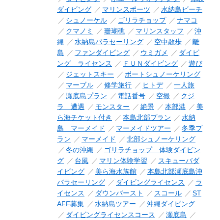
ダイビング
マリンスポーツ
水納島ビーチ
シュノーケル
ゴリラチョップ
ナマコ
クマノミ
珊瑚礁
マリンスタッフ
沖
縄
水納島パラセーリング
空中散歩
離
島
ファンダイビング
ウミガメ
ダイビ
ング ライセンス
ＦＵＮダイビング
遊び
ジェットスキー
ボートシュノーケリング
マーブル
修学旅行
ヒトデ
一人旅
瀬底島プラン
電話番号
空撮
クジ
ラ 遭遇
モンスター
絶景
本部港
美
ら海チケット付き
本島北部プラン
水納
島 マーメイド
マーメイドツアー
冬季プ
ラン
マーメイド
北部シュノーケリング
冬の沖縄
ゴリラチョップ 体験ダイビン
グ
台風
マリン体験学習
スキューバダ
イビング
美ら海水族館
本島北部瀬底島沖
パラセーリング
ダイビングライセンス
ラ
イセンス
ダウンバースト
スコール
ST
AFF募集
水納島ツアー
沖縄ダイビング
ダイビングライセンスコース
瀬底島