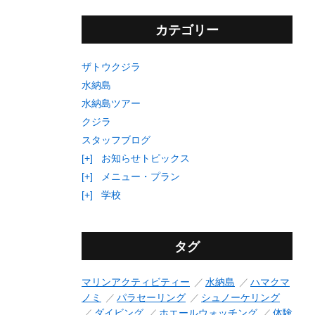
カテゴリー
ザトウクジラ
水納島
水納島ツアー
クジラ
スタッフブログ
[+]
お知らせトピックス
[+]
メニュー・プラン
[+]
学校
タグ
マリンアクティビティー
水納島
ハマクマ
ノミ
パラセーリング
シュノーケリング
ダイビング
ホエールウォッチング
体験