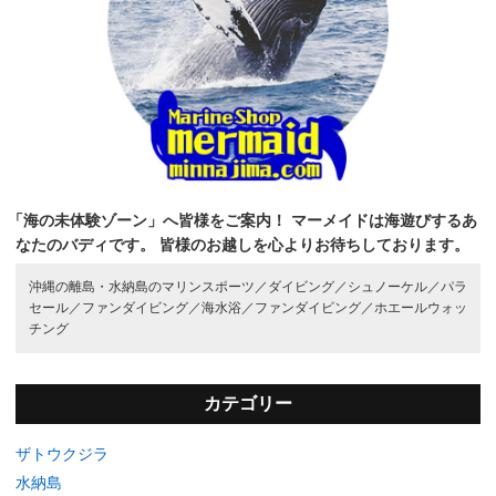
「海の未体験ゾーン」へ皆様をご案内！
マーメイドは海遊びするあ
なたのバディです。
皆様のお越しを心よりお待ちしております。
沖縄の離島・水納島のマリンスポーツ／
ダイビング／
シュノーケル／
パラ
セール／
ファンダイビング／
海水浴／
ファンダイビング／
ホエールウォッ
チング
カテゴリー
ザトウクジラ
水納島