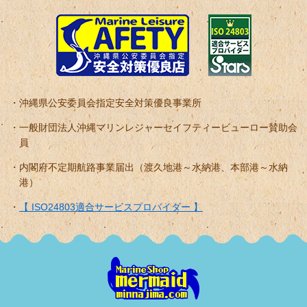
沖縄県公安委員会指定安全対策優良事業所
一般財団法人沖縄マリンレジャーセイフティービューロー賛助会
員
内閣府不定期航路事業届出（渡久地港～水納港、本部港～水納
港）
【 ISO24803適合サービスプロバイダー 】