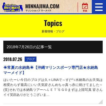
Topics
新着情報・ブログ
2018年7月26日の記事一覧
2018.07.26
ブログ
☀常夏の水納島☀【沖縄マリンスポーツ専門店★水納島
マーメイド】
はいたーい今日のブログは久々LINAで～す(^^♪水納島のお天気は
相変わらず最高にいい天気皆さんめちゃ真っ赤に焼けてました～
(笑)それでは水納島ツアーへＬＥＴ’ＳＧＯまずは上陸写真 皆さん
イイ笑顔ありがとうございま…