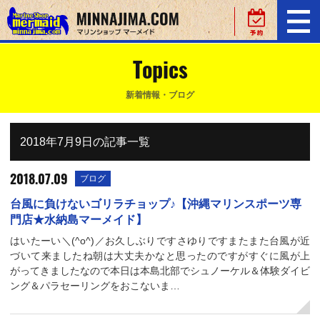
Topics
新着情報・ブログ
2018年7月9日の記事一覧
2018.07.09
ブログ
台風に負けないゴリラチョップ♪【沖縄マリンスポーツ専
門店★水納島マーメイド】
はいたーい＼(^o^)／お久しぶりですさゆりですまたまた台風が近
づいて来ましたね朝は大丈夫かなと思ったのですがすぐに風が上
がってきましたなので本日は本島北部でシュノーケル＆体験ダイビ
ング＆パラセーリングをおこないま…