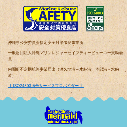
沖縄県公安委員会指定安全対策優良事業所
一般財団法人沖縄マリンレジャーセイフティービューロー賛助会
員
内閣府不定期航路事業届出（渡久地港～水納港、本部港～水納
港）
【 ISO24803適合サービスプロバイダー 】