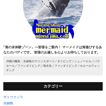
「海の未体験ゾーン」へ皆様をご案内！
マーメイドは海遊びするあ
なたのバディです。
皆様のお越しを心よりお待ちしております。
沖縄の離島・水納島のマリンスポーツ／
ダイビング／
シュノーケル／
パラ
セール／
ファンダイビング／
海水浴／
ファンダイビング／
ホエールウォッ
チング
カテゴリー
ザトウクジラ
水納島