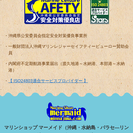
沖縄県公安委員会指定安全対策優良事業所
一般財団法人沖縄マリンレジャーセイフティービューロー賛助会
員
内閣府不定期航路事業届出（渡久地港～水納港、本部港～水納
港）
【 ISO24803適合サービスプロバイダー 】
マリンショップ マーメイド（沖縄・水納島・パラセ―リン