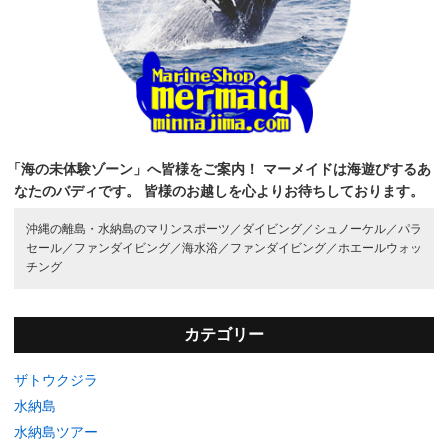
「海の未体験ゾーン」へ皆様をご案内！
マーメイドは海遊びするあ
なたのバディです。
皆様のお越しを心よりお待ちしております。
沖縄の離島・水納島のマリンスポーツ／
ダイビング／
シュノーケル／
パラ
セール／
ファンダイビング／
海水浴／
ファンダイビング／
ホエールウォッ
チング
カテゴリー
ザトウクジラ
水納島
水納島ツアー