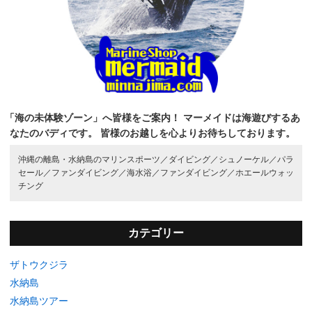
「海の未体験ゾーン」へ皆様をご案内！
マーメイドは海遊びするあ
なたのバディです。
皆様のお越しを心よりお待ちしております。
沖縄の離島・水納島のマリンスポーツ／
ダイビング／
シュノーケル／
パラ
セール／
ファンダイビング／
海水浴／
ファンダイビング／
ホエールウォッ
チング
カテゴリー
ザトウクジラ
水納島
水納島ツアー