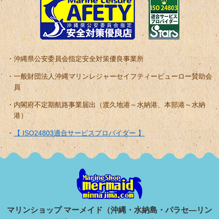
沖縄県公安委員会指定安全対策優良事業所
一般財団法人沖縄マリンレジャーセイフティービューロー賛助会
員
内閣府不定期航路事業届出（渡久地港～水納港、本部港～水納
港）
【 ISO24803適合サービスプロバイダー 】
マリンショップ マーメイド（沖縄・水納島・パラセ―リン