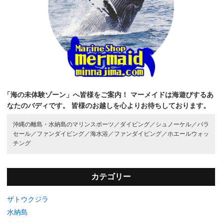
「海の未体験ゾーン」へ皆様をご案内！
マーメイドは海遊びするあ
なたのバディです。
皆様のお越しを心よりお待ちしております。
沖縄の離島・水納島のマリンスポーツ／
ダイビング／
シュノーケル／
パラ
セール／
ファンダイビング／
海水浴／
ファンダイビング／
ホエールウォッ
チング
カテゴリー
ザトウクジラ
水納島