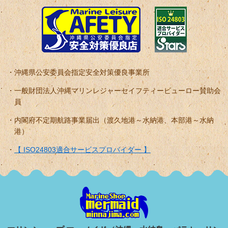
沖縄県公安委員会指定安全対策優良事業所
一般財団法人沖縄マリンレジャーセイフティービューロー賛助会
員
内閣府不定期航路事業届出（渡久地港～水納港、本部港～水納
港）
【 ISO24803適合サービスプロバイダー 】