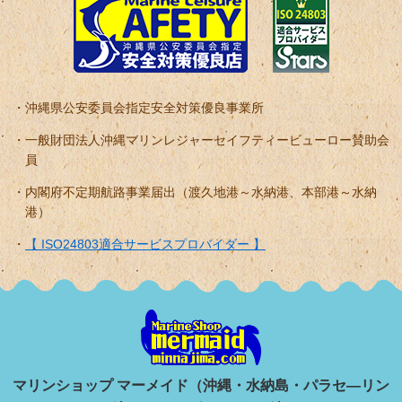
沖縄県公安委員会指定安全対策優良事業所
一般財団法人沖縄マリンレジャーセイフティービューロー賛助会
員
内閣府不定期航路事業届出（渡久地港～水納港、本部港～水納
港）
【 ISO24803適合サービスプロバイダー 】
マリンショップ マーメイド（沖縄・水納島・パラセ―リン