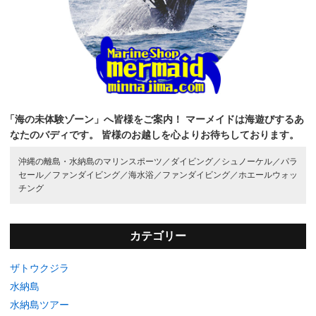
「海の未体験ゾーン」へ皆様をご案内！
マーメイドは海遊びするあ
なたのバディです。
皆様のお越しを心よりお待ちしております。
沖縄の離島・水納島のマリンスポーツ／
ダイビング／
シュノーケル／
パラ
セール／
ファンダイビング／
海水浴／
ファンダイビング／
ホエールウォッ
チング
カテゴリー
ザトウクジラ
水納島
水納島ツアー