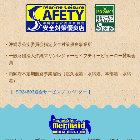
沖縄県公安委員会指定安全対策優良事業所
一般財団法人沖縄マリンレジャーセイフティービューロー賛助会
員
内閣府不定期航路事業届出（渡久地港～水納港、本部港～水納
港）
【 ISO24803適合サービスプロバイダー 】