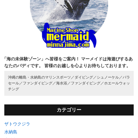
「海の未体験ゾーン」へ皆様をご案内！
マーメイドは海遊びするあ
なたのバディです。
皆様のお越しを心よりお待ちしております。
沖縄の離島・水納島のマリンスポーツ／
ダイビング／
シュノーケル／
パラ
セール／
ファンダイビング／
海水浴／
ファンダイビング／
ホエールウォッ
チング
カテゴリー
ザトウクジラ
水納島