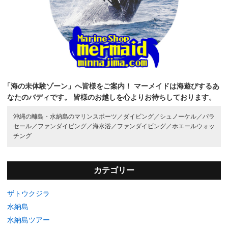
「海の未体験ゾーン」へ皆様をご案内！
マーメイドは海遊びするあ
なたのバディです。
皆様のお越しを心よりお待ちしております。
沖縄の離島・水納島のマリンスポーツ／
ダイビング／
シュノーケル／
パラ
セール／
ファンダイビング／
海水浴／
ファンダイビング／
ホエールウォッ
チング
カテゴリー
ザトウクジラ
水納島
水納島ツアー