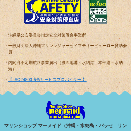
沖縄県公安委員会指定安全対策優良事業所
一般財団法人沖縄マリンレジャーセイフティービューロー賛助会
員
内閣府不定期航路事業届出（渡久地港～水納港、本部港～水納
港）
【 ISO24803適合サービスプロバイダー 】
マリンショップ マーメイド（沖縄・水納島・パラセ―リン