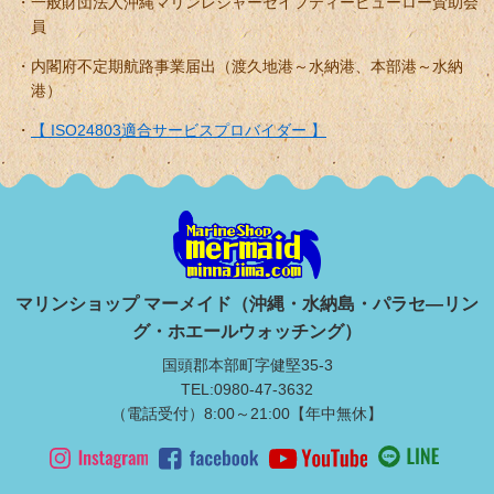
一般財団法人沖縄マリンレジャーセイフティービューロー賛助会
員
内閣府不定期航路事業届出（渡久地港～水納港、本部港～水納
港）
【 ISO24803適合サービスプロバイダー 】
マリンショップ マーメイド（沖縄・水納島・パラセ―リン
グ・ホエールウォッチング）
国頭郡本部町字健堅35-3
TEL:0980-47-3632
（電話受付）8:00～21:00【年中無休】