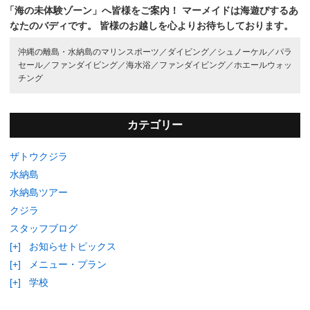
「海の未体験ゾーン」へ皆様をご案内！
マーメイドは海遊びするあ
なたのバディです。
皆様のお越しを心よりお待ちしております。
沖縄の離島・水納島のマリンスポーツ／
ダイビング／
シュノーケル／
パラ
セール／
ファンダイビング／
海水浴／
ファンダイビング／
ホエールウォッ
チング
カテゴリー
ザトウクジラ
水納島
水納島ツアー
クジラ
スタッフブログ
[+]
お知らせトピックス
[+]
メニュー・プラン
[+]
学校