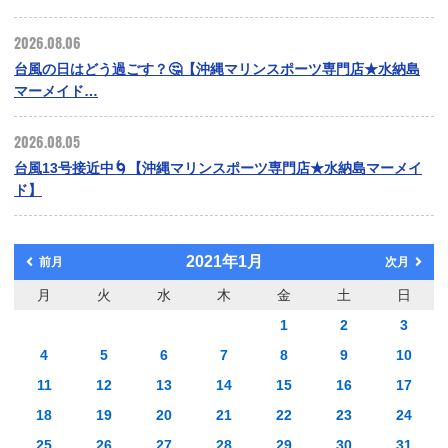
2026.08.06
台風の日はどう過ごす？🤔【沖縄マリンスポーツ専門店★水納島
マーメイド…
2026.08.05
台風13号接近中🌀【沖縄マリンスポーツ専門店★水納島マーメイ
ド】
2021年1月
前月
次月
月
火
水
木
金
土
日
1
2
3
4
5
6
7
8
9
10
11
12
13
14
15
16
17
18
19
20
21
22
23
24
25
26
27
28
29
30
31