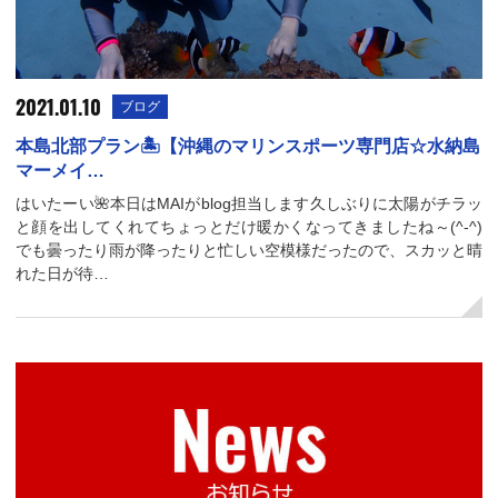
2021.01.10
ブログ
本島北部プラン🏝【沖縄のマリンスポーツ専門店☆水納島
マーメイ…
はいたーい🌺本日はMAIがblog担当します久しぶりに太陽がチラッ
と顔を出してくれてちょっとだけ暖かくなってきましたね～(^-^)
でも曇ったり雨が降ったりと忙しい空模様だったので、スカッと晴
れた日が待…