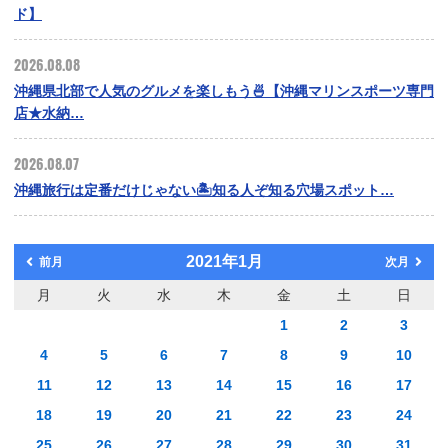
ド】
2026.08.08
沖縄県北部で人気のグルメを楽しもう🍜【沖縄マリンスポーツ専門
店★水納…
2026.08.07
沖縄旅行は定番だけじゃない🏝️知る人ぞ知る穴場スポット…
2021年1月
前月
次月
月
火
水
木
金
土
日
1
2
3
4
5
6
7
8
9
10
11
12
13
14
15
16
17
18
19
20
21
22
23
24
25
26
27
28
29
30
31