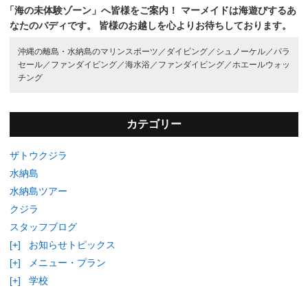
「海の未体験ゾーン」へ皆様をご案内！
マーメイドは海遊びするあ
なたのバディです。
皆様のお越しを心よりお待ちしております。
沖縄の離島・水納島のマリンスポーツ／
ダイビング／
シュノーケル／
パラ
セール／
ファンダイビング／
海水浴／
ファンダイビング／
ホエールウォッ
チング
カテゴリー
ザトウクジラ
水納島
水納島ツアー
クジラ
スタッフブログ
[+]
お知らせトピックス
[+]
メニュー・プラン
[+]
学校