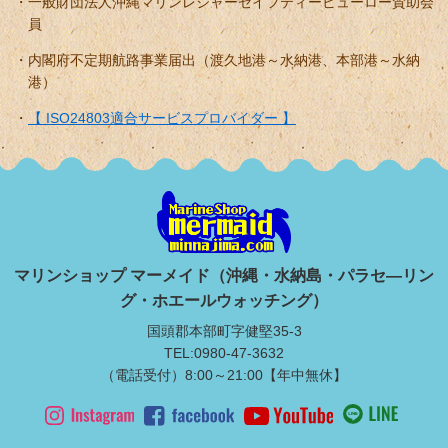
一般財団法人沖縄マリンレジャーセイフティービューロー賛助会
員
内閣府不定期航路事業届出（渡久地港～水納港、本部港～水納
港）
【 ISO24803適合サービスプロバイダー 】
マリンショップ マーメイド（沖縄・水納島・パラセ―リン
グ・ホエールウォッチング）
国頭郡本部町字健堅35-3
TEL:0980-47-3632
（電話受付）8:00～21:00【年中無休】