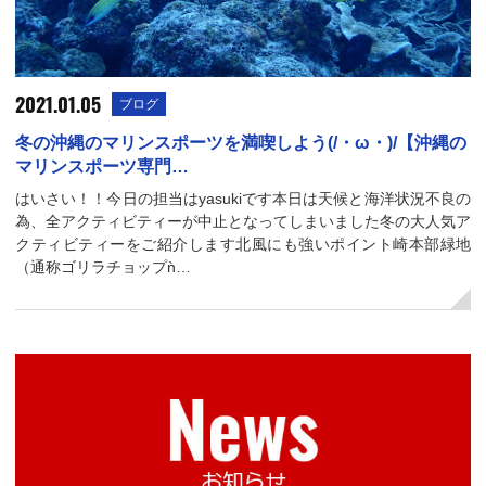
2021.01.05
ブログ
冬の沖縄のマリンスポーツを満喫しよう(/・ω・)/【沖縄の
マリンスポーツ専門…
はいさい！！今日の担当はyasukiです本日は天候と海洋状況不良の
為、全アクティビティーが中止となってしまいました冬の大人気ア
クティビティーをご紹介します北風にも強いポイント崎本部緑地
（通称ゴリラチョップǹ…