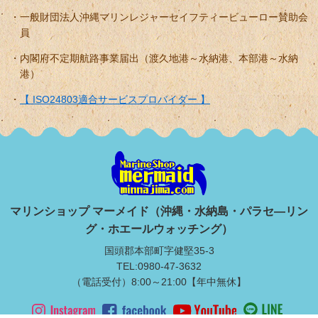
一般財団法人沖縄マリンレジャーセイフティービューロー賛助会
員
内閣府不定期航路事業届出（渡久地港～水納港、本部港～水納
港）
【 ISO24803適合サービスプロバイダー 】
マリンショップ マーメイド（沖縄・水納島・パラセ―リン
グ・ホエールウォッチング）
国頭郡本部町字健堅35-3
TEL:0980-47-3632
（電話受付）8:00～21:00【年中無休】