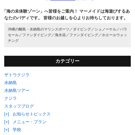
「海の未体験ゾーン」へ皆様をご案内！
マーメイドは海遊びするあ
なたのバディです。
皆様のお越しを心よりお待ちしております。
沖縄の離島・水納島のマリンスポーツ／
ダイビング／
シュノーケル／
パラ
セール／
ファンダイビング／
海水浴／
ファンダイビング／
ホエールウォッ
チング
カテゴリー
ザトウクジラ
水納島
水納島ツアー
クジラ
スタッフブログ
[+]
お知らせトピックス
[+]
メニュー・プラン
[+]
学校