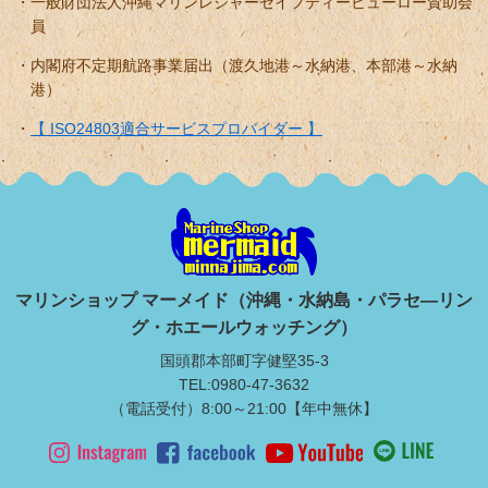
一般財団法人沖縄マリンレジャーセイフティービューロー賛助会
員
内閣府不定期航路事業届出（渡久地港～水納港、本部港～水納
港）
【 ISO24803適合サービスプロバイダー 】
マリンショップ マーメイド（沖縄・水納島・パラセ―リン
グ・ホエールウォッチング）
国頭郡本部町字健堅35-3
TEL:0980-47-3632
（電話受付）8:00～21:00【年中無休】