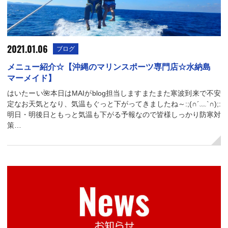
2021.01.06
ブログ
メニュー紹介☆【沖縄のマリンスポーツ専門店☆水納島
マーメイド】
はいたーい🌺本日はMAIがblog担当しますまたまた寒波到来で不安
定なお天気となり、気温もぐっと下がってきましたね～:;(∩´﹏`∩);:
明日・明後日ともっと気温も下がる予報なので皆様しっかり防寒対
策…