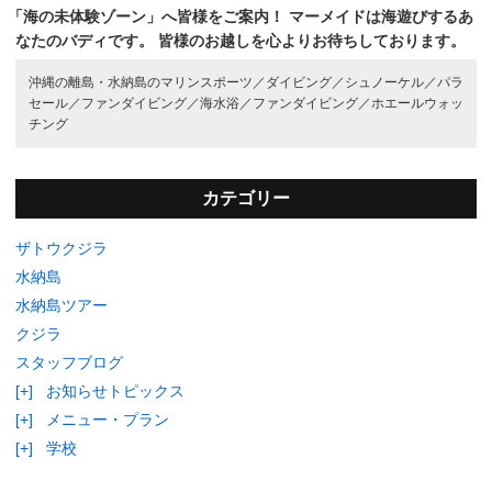
「海の未体験ゾーン」へ皆様をご案内！
マーメイドは海遊びするあ
なたのバディです。
皆様のお越しを心よりお待ちしております。
沖縄の離島・水納島のマリンスポーツ／
ダイビング／
シュノーケル／
パラ
セール／
ファンダイビング／
海水浴／
ファンダイビング／
ホエールウォッ
チング
カテゴリー
ザトウクジラ
水納島
水納島ツアー
クジラ
スタッフブログ
[+]
お知らせトピックス
[+]
メニュー・プラン
[+]
学校