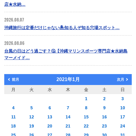
店★水納…
2026.08.07
沖縄旅行は定番だけじゃない🏝️知る人ぞ知る穴場スポット…
2026.08.06
台風の日はどう過ごす？🤔【沖縄マリンスポーツ専門店★水納島
マーメイド…
2021年1月
前月
次月
月
火
水
木
金
土
日
1
2
3
4
5
6
7
8
9
10
11
12
13
14
15
16
17
18
19
20
21
22
23
24
25
26
27
28
29
30
31