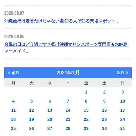
2026.08.07
沖縄旅行は定番だけじゃない🏝️知る人ぞ知る穴場スポット…
2026.08.06
台風の日はどう過ごす？🤔【沖縄マリンスポーツ専門店★水納島
マーメイド…
2021年1月
前月
次月
月
火
水
木
金
土
日
1
2
3
4
5
6
7
8
9
10
11
12
13
14
15
16
17
18
19
20
21
22
23
24
25
26
27
28
29
30
31