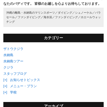
なたのバディです。
皆様のお越しを心よりお待ちしております。
沖縄の離島・水納島のマリンスポーツ／
ダイビング／
シュノーケル／
パラ
セール／
ファンダイビング／
海水浴／
ファンダイビング／
ホエールウォッ
チング
カテゴリー
ザトウクジラ
水納島
水納島ツアー
クジラ
スタッフブログ
[+]
お知らせトピックス
[+]
メニュー・プラン
[+]
学校
アーカイブ