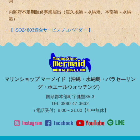
員
内閣府不定期航路事業届出（渡久地港～水納港、本部港～水納
港）
【 ISO24803適合サービスプロバイダー 】
マリンショップ マーメイド（沖縄・水納島・パラセ―リン
グ・ホエールウォッチング）
国頭郡本部町字健堅35-3
TEL:0980-47-3632
（電話受付）8:00～21:00【年中無休】