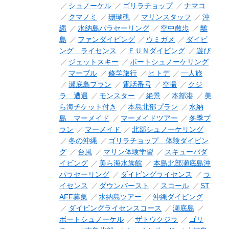
シュノーケル
ゴリラチョップ
ナマコ
クマノミ
珊瑚礁
マリンスタッフ
沖
縄
水納島パラセーリング
空中散歩
離
島
ファンダイビング
ウミガメ
ダイビ
ング ライセンス
ＦＵＮダイビング
遊び
ジェットスキー
ボートシュノーケリング
マーブル
修学旅行
ヒトデ
一人旅
瀬底島プラン
電話番号
空撮
クジ
ラ 遭遇
モンスター
絶景
本部港
美
ら海チケット付き
本島北部プラン
水納
島 マーメイド
マーメイドツアー
冬季プ
ラン
マーメイド
北部シュノーケリング
冬の沖縄
ゴリラチョップ 体験ダイビン
グ
台風
マリン体験学習
スキューバダ
イビング
美ら海水族館
本島北部瀬底島沖
パラセーリング
ダイビングライセンス
ラ
イセンス
ダウンバースト
スコール
ST
AFF募集
水納島ツアー
沖縄ダイビング
ダイビングライセンスコース
瀬底島
ボートシュノーケル
ザトウクジラ
ゴリ