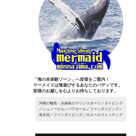
「海の未体験ゾーン」へ皆様をご案内！
マーメイドは海遊びするあなたのバディです。
皆様のお越しを心よりお待ちしております。
沖縄の離島・水納島のマリンスポーツ／
ダイビング
／
シュノーケル／
パラセール／
ファンダイビング／
海水浴／
ファンダイビング／
ホエールウォッチング