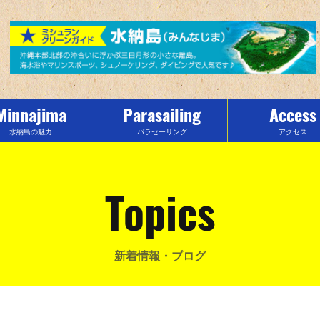
Minnajima
Parasailing
Access
水納島の魅力
パラセーリング
アクセス
Topics
新着情報・ブログ