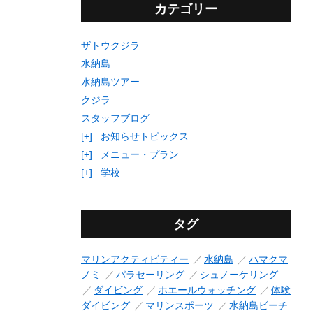
カテゴリー
ザトウクジラ
水納島
水納島ツアー
クジラ
スタッフブログ
[+]
お知らせトピックス
[+]
メニュー・プラン
[+]
学校
タグ
マリンアクティビティー
水納島
ハマクマ
ノミ
パラセーリング
シュノーケリング
ダイビング
ホエールウォッチング
体験
ダイビング
マリンスポーツ
水納島ビーチ