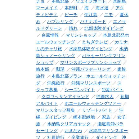
チョ
本島北部
ウェイクボード
水納島
マーメイド
本部町
海
海水浴
アク
ティビティ
ビーチ
伊江島
ニモ
夏休
み
バブルリング
バナナボード
エメラ
ルドグリーン
晴れ
北部体験ダイビング
台風情報
マリンショップ
本島北部発ホ
エールウォッチング
とちぎテレビ
カミナ
リのチャリ旅
水納島体験ダイビング
水納
島シュノーケリング
パラセーリングマリン
ショップ
マリンスポーツマリンショップ
崎本部
珊瑚
沖縄パラセーリング
家族
旅行
本島北部プラン ホエールウォッチン
グ
沖縄旅行
沖縄マリンスポーツ
ス
タッフ募集
シーズンバイト
短期バイト
クロワッサンアイランド
沖縄求人
短期
アルバイト
ホエールウォッチングツアー
マリンスタッフ募集
リゾートバイト
沖
縄 ダイビング
崎本部緑地
家族
女子
旅
水納島クリアカヤック
瀬底島沖パラ
セーリング
おきなわ
水納島マリンスポー
ツ
社員旅行
卒業旅行
ダイビング 沖