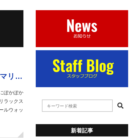
”ω”)و【沖縄のマリ…
にぽかぽか
リラックス
ールウォッ
新着記事