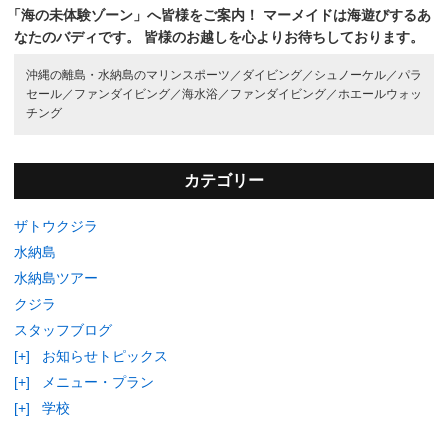
「海の未体験ゾーン」へ皆様をご案内！
マーメイドは海遊びするあ
なたのバディです。
皆様のお越しを心よりお待ちしております。
沖縄の離島・水納島のマリンスポーツ／
ダイビング／
シュノーケル／
パラ
セール／
ファンダイビング／
海水浴／
ファンダイビング／
ホエールウォッ
チング
カテゴリー
ザトウクジラ
水納島
水納島ツアー
クジラ
スタッフブログ
[+]
お知らせトピックス
[+]
メニュー・プラン
[+]
学校