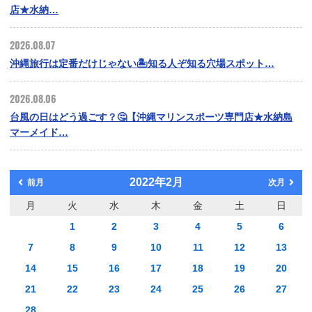
店★水納…
2026.08.07
沖縄旅行は定番だけじゃない🏝️知る人ぞ知る穴場スポット…
2026.08.06
台風の日はどう過ごす？🤔【沖縄マリンスポーツ専門店★水納島
マーメイド…
2022年2月
前月
次月
月
火
水
木
金
土
日
1
2
3
4
5
6
7
8
9
10
11
12
13
14
15
16
17
18
19
20
21
22
23
24
25
26
27
28