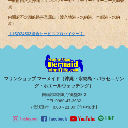
一般財団法人沖縄マリンレジャーセイフティービューロー賛助会
員
内閣府不定期航路事業届出（渡久地港～水納港、本部港～水納
港）
【 ISO24803適合サービスプロバイダー 】
マリンショップ マーメイド（沖縄・水納島・パラセ―リン
グ・ホエールウォッチング）
国頭郡本部町字健堅35-3
TEL:0980-47-3632
（電話受付）8:00～21:00【年中無休】