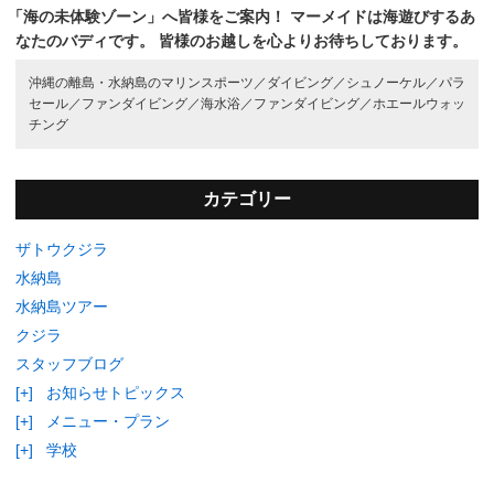
「海の未体験ゾーン」へ皆様をご案内！
マーメイドは海遊びするあ
なたのバディです。
皆様のお越しを心よりお待ちしております。
沖縄の離島・水納島のマリンスポーツ／
ダイビング／
シュノーケル／
パラ
セール／
ファンダイビング／
海水浴／
ファンダイビング／
ホエールウォッ
チング
カテゴリー
ザトウクジラ
水納島
水納島ツアー
クジラ
スタッフブログ
[+]
お知らせトピックス
[+]
メニュー・プラン
[+]
学校