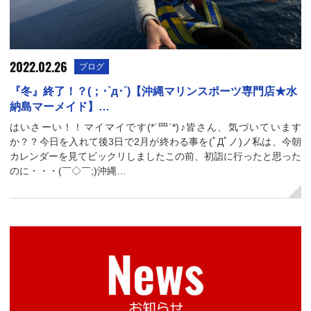
2022.02.26
ブログ
『冬』終了！？(；･`д･´)【沖縄マリンスポーツ専門店★水
納島マーメイド】…
はいさーい！！マイマイです(*´罒`*)♪皆さん、気づいています
か？？今日を入れて後3日で2月が終わる事を(ﾟДﾟノ)ノ私は、今朝
カレンダーを見てビックリしましたこの前、初詣に行ったと思った
のに・・・(￣◇￣;)沖縄…