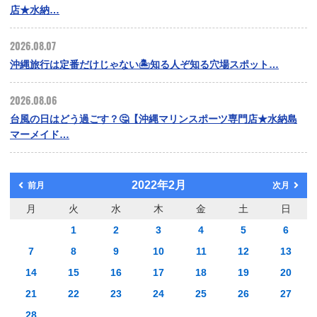
店★水納…
2026.08.07
沖縄旅行は定番だけじゃない🏝️知る人ぞ知る穴場スポット…
2026.08.06
台風の日はどう過ごす？🤔【沖縄マリンスポーツ専門店★水納島
マーメイド…
2022年2月
前月
次月
月
火
水
木
金
土
日
1
2
3
4
5
6
7
8
9
10
11
12
13
14
15
16
17
18
19
20
21
22
23
24
25
26
27
28