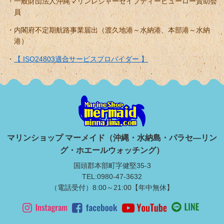
一般財団法人沖縄マリンレジャーセイフティービューロー賛助会
員
内閣府不定期航路事業届出（渡久地港～水納港、本部港～水納
港）
【 ISO24803適合サービスプロバイダー 】
マリンショップ マーメイド（沖縄・水納島・パラセ―リン
グ・ホエールウォッチング）
国頭郡本部町字健堅35-3
TEL:0980-47-3632
（電話受付）8:00～21:00【年中無休】