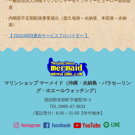
一般財団法人沖縄マリンレジャーセイフティービューロー賛助会
員
内閣府不定期航路事業届出（渡久地港～水納港、本部港～水納
港）
【 ISO24803適合サービスプロバイダー 】
マリンショップ マーメイド（沖縄・水納島・パラセ―リン
グ・ホエールウォッチング）
国頭郡本部町字健堅35-3
TEL:0980-47-3632
（電話受付）8:00～21:00【年中無休】