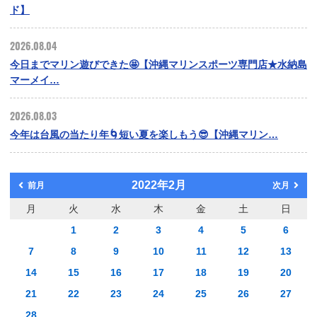
ド】
2026.08.04
今日までマリン遊びできた🤩【沖縄マリンスポーツ専門店★水納島
マーメイ…
2026.08.03
今年は台風の当たり年🌀短い夏を楽しもう😎【沖縄マリン…
2022年2月
前月
次月
月
火
水
木
金
土
日
1
2
3
4
5
6
7
8
9
10
11
12
13
14
15
16
17
18
19
20
21
22
23
24
25
26
27
28