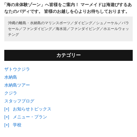
「海の未体験ゾーン」へ皆様をご案内！
マーメイドは海遊びするあ
なたのバディです。
皆様のお越しを心よりお待ちしております。
沖縄の離島・水納島のマリンスポーツ／
ダイビング／
シュノーケル／
パラ
セール／
ファンダイビング／
海水浴／
ファンダイビング／
ホエールウォッ
チング
カテゴリー
ザトウクジラ
水納島
水納島ツアー
クジラ
スタッフブログ
[+]
お知らせトピックス
[+]
メニュー・プラン
[+]
学校