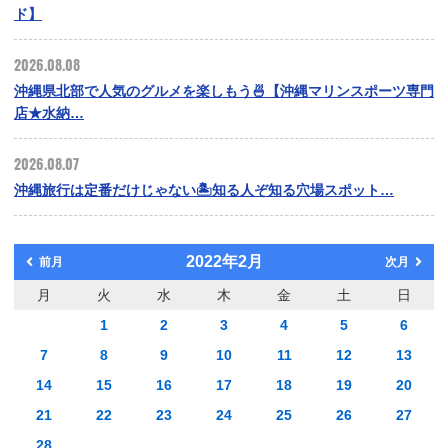
ド】
2026.08.08
沖縄県北部で人気のグルメを楽しもう🍜【沖縄マリンスポーツ専門
店★水納…
2026.08.07
沖縄旅行は定番だけじゃない🏝️知る人ぞ知る穴場スポット…
2022年2月
前月
次月
月
火
水
木
金
土
日
1
2
3
4
5
6
7
8
9
10
11
12
13
14
15
16
17
18
19
20
21
22
23
24
25
26
27
28