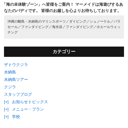
「海の未体験ゾーン」へ皆様をご案内！
マーメイドは海遊びするあ
なたのバディです。
皆様のお越しを心よりお待ちしております。
沖縄の離島・水納島のマリンスポーツ／
ダイビング／
シュノーケル／
パラ
セール／
ファンダイビング／
海水浴／
ファンダイビング／
ホエールウォッ
チング
カテゴリー
ザトウクジラ
水納島
水納島ツアー
クジラ
スタッフブログ
[+]
お知らせトピックス
[+]
メニュー・プラン
[+]
学校