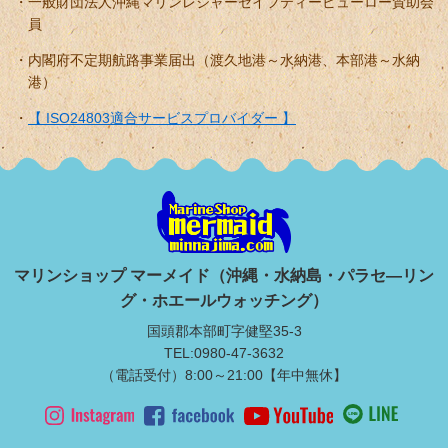
一般財団法人沖縄マリンレジャーセイフティービューロー賛助会
員
内閣府不定期航路事業届出（渡久地港～水納港、本部港～水納
港）
【 ISO24803適合サービスプロバイダー 】
マリンショップ マーメイド（沖縄・水納島・パラセ―リン
グ・ホエールウォッチング）
国頭郡本部町字健堅35-3
TEL:0980-47-3632
（電話受付）8:00～21:00【年中無休】