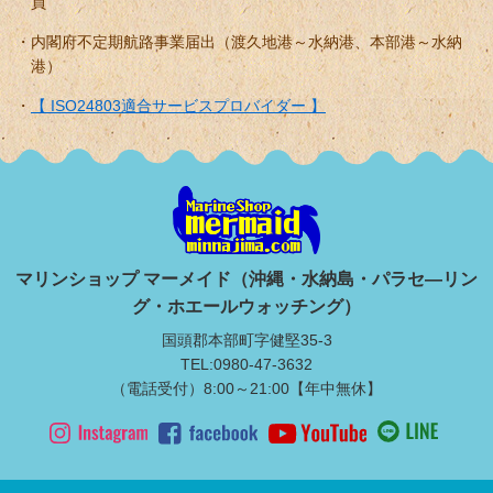
員
内閣府不定期航路事業届出（渡久地港～水納港、本部港～水納
港）
【 ISO24803適合サービスプロバイダー 】
マリンショップ マーメイド（沖縄・水納島・パラセ―リン
グ・ホエールウォッチング）
国頭郡本部町字健堅35-3
TEL:0980-47-3632
（電話受付）8:00～21:00【年中無休】