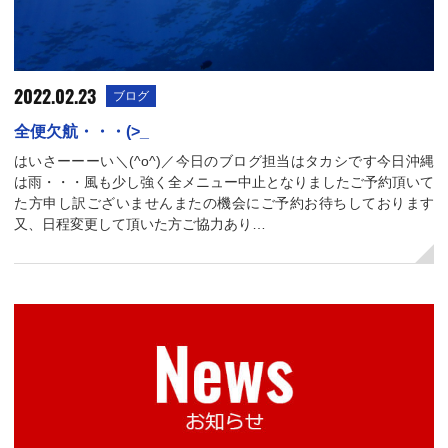
2022.02.23
ブログ
全便欠航・・・(>_
はいさーーーい＼(^o^)／今日のブログ担当はタカシです今日沖縄
は雨・・・風も少し強く全メニュー中止となりましたご予約頂いて
た方申し訳ございませんまたの機会にご予約お待ちしております
又、日程変更して頂いた方ご協力あり…