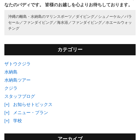
なたのバディです。
皆様のお越しを心よりお待ちしております。
沖縄の離島・水納島のマリンスポーツ／
ダイビング／
シュノーケル／
パラ
セール／
ファンダイビング／
海水浴／
ファンダイビング／
ホエールウォッ
チング
カテゴリー
ザトウクジラ
水納島
水納島ツアー
クジラ
スタッフブログ
[+]
お知らせトピックス
[+]
メニュー・プラン
[+]
学校
アーカイブ