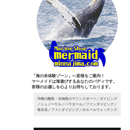
「海の未体験ゾーン」へ皆様をご案内！
マーメイドは海遊びするあなたのバディです。
皆様のお越しを心よりお待ちしております。
沖縄の離島・水納島のマリンスポーツ／
ダイビング
／
シュノーケル／
パラセール／
ファンダイビング／
海水浴／
ファンダイビング／
ホエールウォッチング