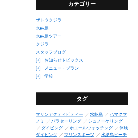
カテゴリー
ザトウクジラ
水納島
水納島ツアー
クジラ
スタッフブログ
[+]
お知らせトピックス
[+]
メニュー・プラン
[+]
学校
タグ
マリンアクティビティー
水納島
ハマクマ
ノミ
パラセーリング
シュノーケリング
ダイビング
ホエールウォッチング
体験
ダイビング
マリンスポーツ
水納島ビーチ