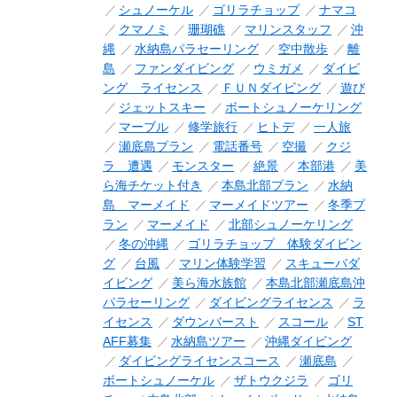
シュノーケル
ゴリラチョップ
ナマコ
クマノミ
珊瑚礁
マリンスタッフ
沖
縄
水納島パラセーリング
空中散歩
離
島
ファンダイビング
ウミガメ
ダイビ
ング ライセンス
ＦＵＮダイビング
遊び
ジェットスキー
ボートシュノーケリング
マーブル
修学旅行
ヒトデ
一人旅
瀬底島プラン
電話番号
空撮
クジ
ラ 遭遇
モンスター
絶景
本部港
美
ら海チケット付き
本島北部プラン
水納
島 マーメイド
マーメイドツアー
冬季プ
ラン
マーメイド
北部シュノーケリング
冬の沖縄
ゴリラチョップ 体験ダイビン
グ
台風
マリン体験学習
スキューバダ
イビング
美ら海水族館
本島北部瀬底島沖
パラセーリング
ダイビングライセンス
ラ
イセンス
ダウンバースト
スコール
ST
AFF募集
水納島ツアー
沖縄ダイビング
ダイビングライセンスコース
瀬底島
ボートシュノーケル
ザトウクジラ
ゴリ