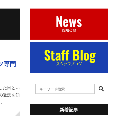
ツ専門
設した日とい
の近況を知
…
新着記事