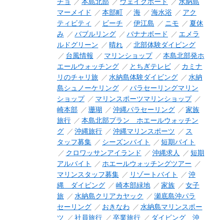
チョ
本島北部
ウェイクボード
水納島
マーメイド
本部町
海
海水浴
アク
ティビティ
ビーチ
伊江島
ニモ
夏休
み
バブルリング
バナナボード
エメラ
ルドグリーン
晴れ
北部体験ダイビング
台風情報
マリンショップ
本島北部発ホ
エールウォッチング
とちぎテレビ
カミナ
リのチャリ旅
水納島体験ダイビング
水納
島シュノーケリング
パラセーリングマリン
ショップ
マリンスポーツマリンショップ
崎本部
珊瑚
沖縄パラセーリング
家族
旅行
本島北部プラン ホエールウォッチン
グ
沖縄旅行
沖縄マリンスポーツ
ス
タッフ募集
シーズンバイト
短期バイト
クロワッサンアイランド
沖縄求人
短期
アルバイト
ホエールウォッチングツアー
マリンスタッフ募集
リゾートバイト
沖
縄 ダイビング
崎本部緑地
家族
女子
旅
水納島クリアカヤック
瀬底島沖パラ
セーリング
おきなわ
水納島マリンスポー
ツ
社員旅行
卒業旅行
ダイビング 沖