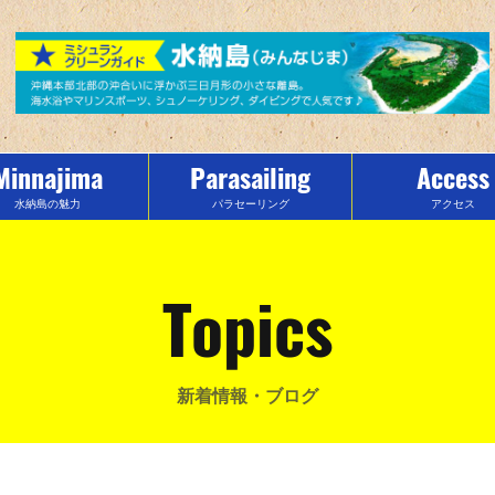
Minnajima
Parasailing
Access
水納島の魅力
パラセーリング
アクセス
Topics
新着情報・ブログ