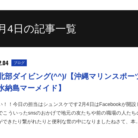
2月4日の記事一覧
2.04
ブログ
北部ダイビング(^^)/【沖縄マリンスポー
水納島マーメイド】
い！！今日の担当はシュンスケです2月4日はFacebookが開
でこういったsnsのおかげで地元の友たちや前の職場の人たち
ができたり繋がれたりと便利な世の中になりましたねさて、本