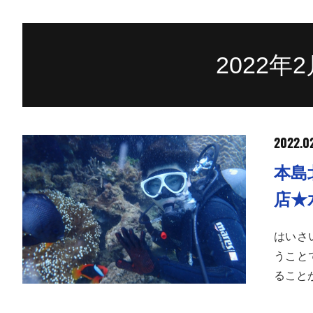
2022年
2022.0
本島
店★
はいさ
うこと
ること