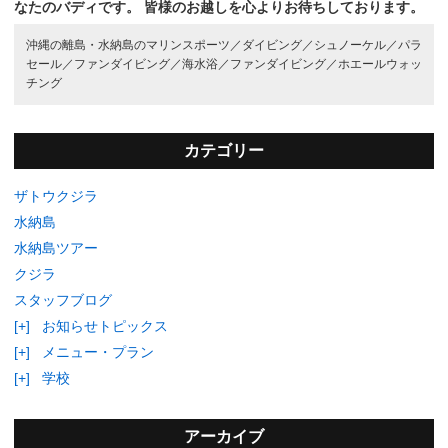
なたのバディです。
皆様のお越しを心よりお待ちしております。
沖縄の離島・水納島のマリンスポーツ／
ダイビング／
シュノーケル／
パラ
セール／
ファンダイビング／
海水浴／
ファンダイビング／
ホエールウォッ
チング
カテゴリー
ザトウクジラ
水納島
水納島ツアー
クジラ
スタッフブログ
[+]
お知らせトピックス
[+]
メニュー・プラン
[+]
学校
アーカイブ