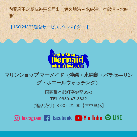
内閣府不定期航路事業届出（渡久地港～水納港、本部港～水納
港）
【 ISO24803適合サービスプロバイダー 】
マリンショップ マーメイド（沖縄・水納島・パラセ―リン
グ・ホエールウォッチング）
国頭郡本部町字健堅35-3
TEL:0980-47-3632
（電話受付）8:00～21:00【年中無休】