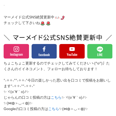
.
マーメイド公式SNS絶賛更新中
チェックして下さいね
ちょこちょこ更新するのでチェックしてみてくださいヽ(^o^)丿
た
くさんのイイネコメント、フォローお待ちしております！
°˖✧✧˖°°˖✧✧˖°今日の楽しかった思い出を口コミで投稿をお願いし
ます°˖✧✧˖°°˖✧✧˖°
✨ヾ(o´∀｀o)ﾉ✨
じゃらんの口コミ投稿の方は
こちら
✨ヾ(o´∀｀o)ﾉ✨
✨(⋈◍＞◡＜◍)✨
Googleの口コミ投稿の方は
こちら
✨(⋈◍＞◡＜◍)✨