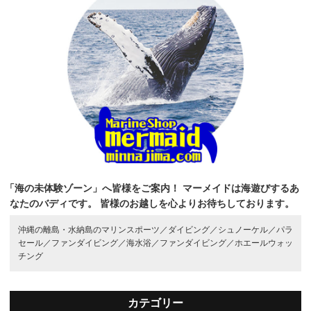
「海の未体験ゾーン」へ皆様をご案内！
マーメイドは海遊びするあ
なたのバディです。
皆様のお越しを心よりお待ちしております。
沖縄の離島・水納島のマリンスポーツ／
ダイビング／
シュノーケル／
パラ
セール／
ファンダイビング／
海水浴／
ファンダイビング／
ホエールウォッ
チング
カテゴリー