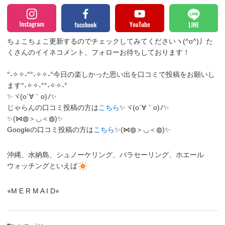
ちょこちょこ更新するのでチェックしてみてくださいヽ(^o^)丿
た
くさんのイイネコメント、フォローお待ちしております！
°˖✧✧˖°°˖✧✧˖°今日の楽しかった思い出を口コミで投稿をお願いし
ます°˖✧✧˖°°˖✧✧˖°
✨ヾ(o´∀｀o)ﾉ✨
じゃらんの口コミ投稿の方は
こちら
✨ヾ(o´∀｀o)ﾉ✨
✨(⋈◍＞◡＜◍)✨
Googleの口コミ投稿の方は
こちら
✨(⋈◍＞◡＜◍)✨
沖縄、水納島、シュノーケリング、パラセーリング、ホエール
ウォッチングといえば
⭐︎M E R M A I D⭐︎