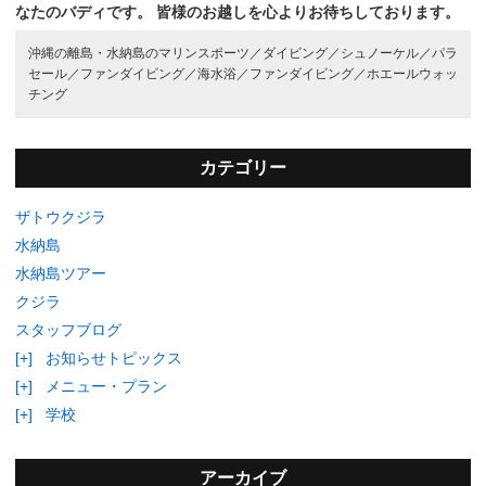
なたのバディです。
皆様のお越しを心よりお待ちしております。
沖縄の離島・水納島のマリンスポーツ／
ダイビング／
シュノーケル／
パラ
セール／
ファンダイビング／
海水浴／
ファンダイビング／
ホエールウォッ
チング
カテゴリー
ザトウクジラ
水納島
水納島ツアー
クジラ
スタッフブログ
[+]
お知らせトピックス
[+]
メニュー・プラン
[+]
学校
アーカイブ