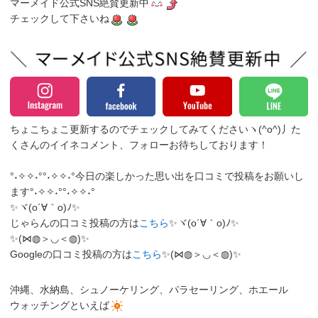
マーメイド公式SNS絶賛更新中
チェックして下さいね
ちょこちょこ更新するのでチェックしてみてくださいヽ(^o^)丿
た
くさんのイイネコメント、フォローお待ちしております！
°˖✧✧˖°°˖✧✧˖°今日の楽しかった思い出を口コミで投稿をお願いし
ます°˖✧✧˖°°˖✧✧˖°
✨ヾ(o´∀｀o)ﾉ✨
じゃらんの口コミ投稿の方は
こちら
✨ヾ(o´∀｀o)ﾉ✨
✨(⋈◍＞◡＜◍)✨
Googleの口コミ投稿の方は
こちら
✨(⋈◍＞◡＜◍)✨
沖縄、水納島、シュノーケリング、パラセーリング、ホエール
ウォッチングといえば