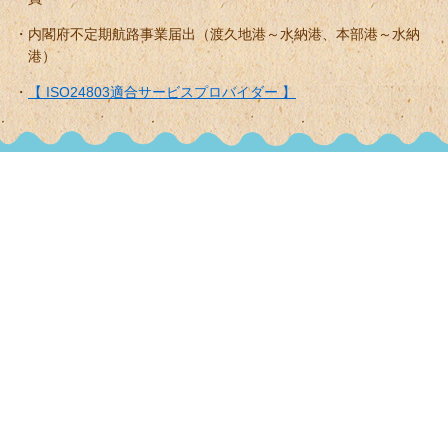
内閣府不定期航路事業届出（渡久地港～水納港、本部港～水納
港）
【 ISO24803適合サービスプロバイダー 】
マリンショップ マーメイド（沖縄・水納島・パラセ―リン
グ・ホエールウォッチング）
国頭郡本部町字健堅35-3
TEL:0980-47-3632
（電話受付）8:00～21:00【年中無休】