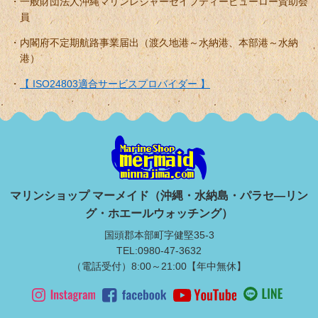
一般財団法人沖縄マリンレジャーセイフティービューロー賛助会
員
内閣府不定期航路事業届出（渡久地港～水納港、本部港～水納
港）
【 ISO24803適合サービスプロバイダー 】
マリンショップ マーメイド（沖縄・水納島・パラセ―リン
グ・ホエールウォッチング）
国頭郡本部町字健堅35-3
TEL:0980-47-3632
（電話受付）8:00～21:00【年中無休】