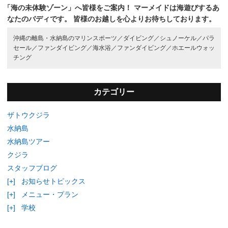
「海の未体験ゾーン」へ皆様をご案内！
マーメイドは海遊びするあ
なたのバディです。
皆様のお越しを心よりお待ちしております。
沖縄の離島・水納島のマリンスポーツ／
ダイビング／
シュノーケル／
パラ
セール／
ファンダイビング／
海水浴／
ファンダイビング／
ホエールウォッ
チング
カテゴリー
ザトウクジラ
水納島
水納島ツアー
クジラ
スタッフブログ
[+]
お知らせトピックス
[+]
メニュー・プラン
[+]
学校