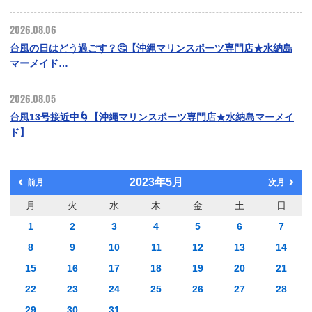
2026.08.06
台風の日はどう過ごす？🤔【沖縄マリンスポーツ専門店★水納島
マーメイド…
2026.08.05
台風13号接近中🌀【沖縄マリンスポーツ専門店★水納島マーメイ
ド】
2023年5月
前月
次月
月
火
水
木
金
土
日
1
2
3
4
5
6
7
8
9
10
11
12
13
14
15
16
17
18
19
20
21
22
23
24
25
26
27
28
29
30
31