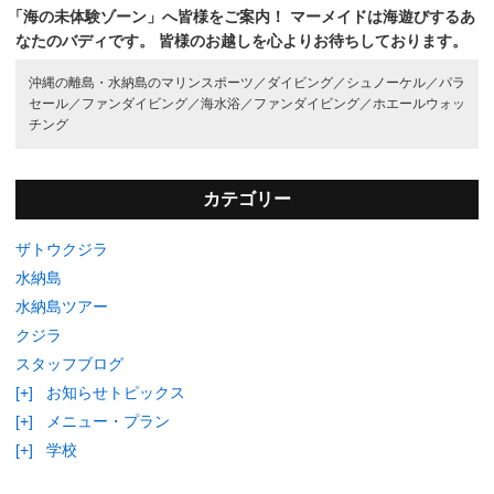
「海の未体験ゾーン」へ皆様をご案内！
マーメイドは海遊びするあ
なたのバディです。
皆様のお越しを心よりお待ちしております。
沖縄の離島・水納島のマリンスポーツ／
ダイビング／
シュノーケル／
パラ
セール／
ファンダイビング／
海水浴／
ファンダイビング／
ホエールウォッ
チング
カテゴリー
ザトウクジラ
水納島
水納島ツアー
クジラ
スタッフブログ
[+]
お知らせトピックス
[+]
メニュー・プラン
[+]
学校