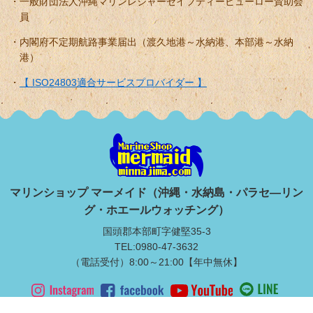
一般財団法人沖縄マリンレジャーセイフティービューロー賛助会
員
内閣府不定期航路事業届出（渡久地港～水納港、本部港～水納
港）
【 ISO24803適合サービスプロバイダー 】
マリンショップ マーメイド（沖縄・水納島・パラセ―リン
グ・ホエールウォッチング）
国頭郡本部町字健堅35-3
TEL:0980-47-3632
（電話受付）8:00～21:00【年中無休】