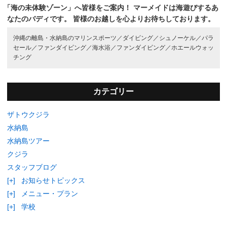
「海の未体験ゾーン」へ皆様をご案内！
マーメイドは海遊びするあ
なたのバディです。
皆様のお越しを心よりお待ちしております。
沖縄の離島・水納島のマリンスポーツ／
ダイビング／
シュノーケル／
パラ
セール／
ファンダイビング／
海水浴／
ファンダイビング／
ホエールウォッ
チング
カテゴリー
ザトウクジラ
水納島
水納島ツアー
クジラ
スタッフブログ
[+]
お知らせトピックス
[+]
メニュー・プラン
[+]
学校