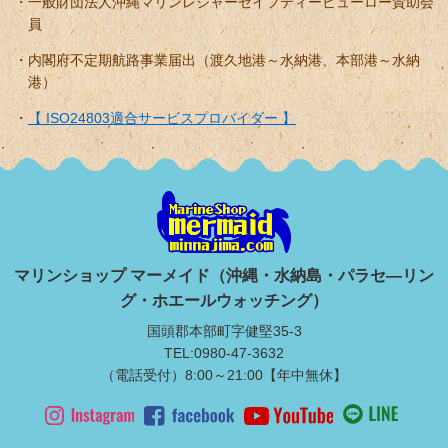
一般財団法人沖縄マリンレジャーセイフティービューロー賛助会
員
内閣府不定期航路事業届出（渡久地港～水納港、本部港～水納
港）
【 ISO24803適合サービスプロバイダー 】
マリンショップ マーメイド（沖縄・水納島・パラセ―リン
グ・ホエールウォッチング）
国頭郡本部町字健堅35-3
TEL:0980-47-3632
（電話受付）8:00～21:00【年中無休】