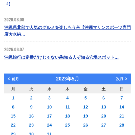
ド】
2026.08.08
沖縄県北部で人気のグルメを楽しもう🍜【沖縄マリンスポーツ専門
店★水納…
2026.08.07
沖縄旅行は定番だけじゃない🏝️知る人ぞ知る穴場スポット…
2023年5月
前月
次月
月
火
水
木
金
土
日
1
2
3
4
5
6
7
8
9
10
11
12
13
14
15
16
17
18
19
20
21
22
23
24
25
26
27
28
29
30
31