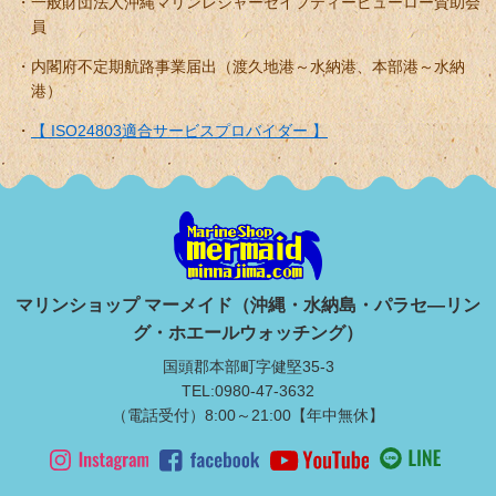
一般財団法人沖縄マリンレジャーセイフティービューロー賛助会
員
内閣府不定期航路事業届出（渡久地港～水納港、本部港～水納
港）
【 ISO24803適合サービスプロバイダー 】
マリンショップ マーメイド（沖縄・水納島・パラセ―リン
グ・ホエールウォッチング）
国頭郡本部町字健堅35-3
TEL:0980-47-3632
（電話受付）8:00～21:00【年中無休】