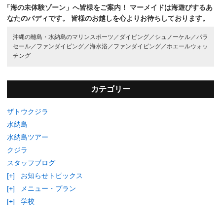
「海の未体験ゾーン」へ皆様をご案内！
マーメイドは海遊びするあ
なたのバディです。
皆様のお越しを心よりお待ちしております。
沖縄の離島・水納島のマリンスポーツ／
ダイビング／
シュノーケル／
パラ
セール／
ファンダイビング／
海水浴／
ファンダイビング／
ホエールウォッ
チング
カテゴリー
ザトウクジラ
水納島
水納島ツアー
クジラ
スタッフブログ
[+]
お知らせトピックス
[+]
メニュー・プラン
[+]
学校