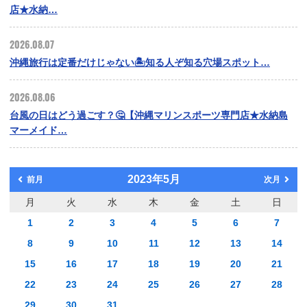
店★水納…
2026.08.07
沖縄旅行は定番だけじゃない🏝️知る人ぞ知る穴場スポット…
2026.08.06
台風の日はどう過ごす？🤔【沖縄マリンスポーツ専門店★水納島
マーメイド…
2023年5月
前月
次月
月
火
水
木
金
土
日
1
2
3
4
5
6
7
8
9
10
11
12
13
14
15
16
17
18
19
20
21
22
23
24
25
26
27
28
29
30
31