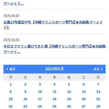
マーメイド…
2026.08.05
台風13号接近中🌀【沖縄マリンスポーツ専門店★水納島マーメイ
ド】
2026.08.04
今日までマリン遊びできた🤩【沖縄マリンスポーツ専門店★水納島
マーメイ…
2023年5月
前月
次月
月
火
水
木
金
土
日
1
2
3
4
5
6
7
8
9
10
11
12
13
14
15
16
17
18
19
20
21
22
23
24
25
26
27
28