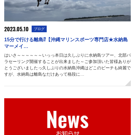
2023.05.10
ブログ
15分で行ける離島⁉【沖縄マリンスポーツ専門店★水納島
マーメイ…
はいさ～～～～～～いっっ本日は久しぶりに水納島ツアー、北部パ
ラセーリング開催することが出来ました～ご参加頂いた皆様ありが
とうございましたっ久しぶりの水納島沖縄はどこのビーチも綺麗で
すが、水納島は離島なだけあって格段に…