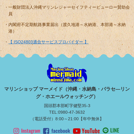
一般財団法人沖縄マリンレジャーセイフティービューロー賛助会
員
内閣府不定期航路事業届出（渡久地港～水納港、本部港～水納
港）
【 ISO24803適合サービスプロバイダー 】
マリンショップ マーメイド（沖縄・水納島・パラセ―リン
グ・ホエールウォッチング）
国頭郡本部町字健堅35-3
TEL:0980-47-3632
（電話受付）8:00～21:00【年中無休】