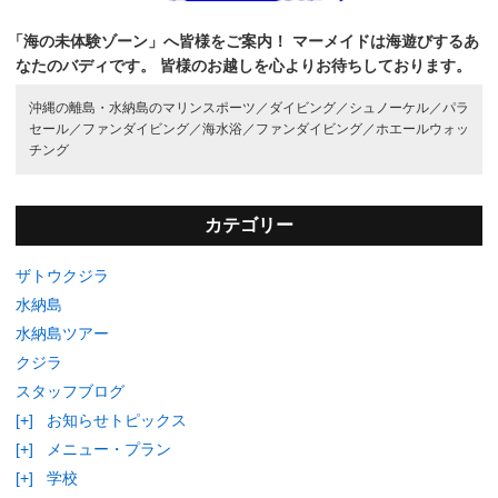
「海の未体験ゾーン」へ皆様をご案内！
マーメイドは海遊びするあ
なたのバディです。
皆様のお越しを心よりお待ちしております。
沖縄の離島・水納島のマリンスポーツ／
ダイビング／
シュノーケル／
パラ
セール／
ファンダイビング／
海水浴／
ファンダイビング／
ホエールウォッ
チング
カテゴリー
ザトウクジラ
水納島
水納島ツアー
クジラ
スタッフブログ
[+]
お知らせトピックス
[+]
メニュー・プラン
[+]
学校