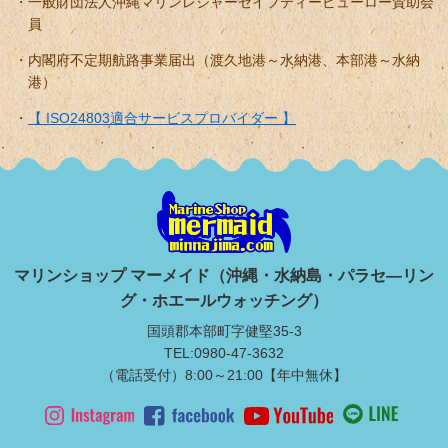
一般財団法人沖縄マリンレジャーセイフティービューロー賛助会
員
内閣府不定期航路事業届出（渡久地港～水納港、本部港～水納
港）
【 ISO24803適合サービスプロバイダー 】
マリンショップ マーメイド（沖縄・水納島・パラセ―リン
グ・ホエールウォッチング）
国頭郡本部町字健堅35-3
TEL:0980-47-3632
（電話受付）8:00～21:00【年中無休】