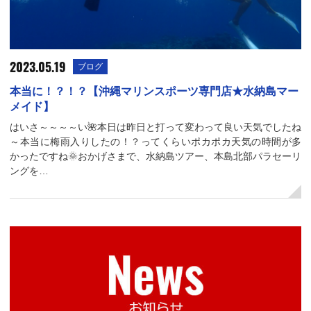
2023.05.19
ブログ
本当に！？！？【沖縄マリンスポーツ専門店★水納島マー
メイド】
はいさ～～～～い🌺本日は昨日と打って変わって良い天気でしたね
～本当に梅雨入りしたの！？ってくらいポカポカ天気の時間が多
かったですね🌞おかげさまで、水納島ツアー、本島北部パラセーリ
ングを…