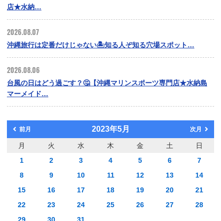
店★水納…
2026.08.07
沖縄旅行は定番だけじゃない🏝️知る人ぞ知る穴場スポット…
2026.08.06
台風の日はどう過ごす？🤔【沖縄マリンスポーツ専門店★水納島
マーメイド…
2023年5月
前月
次月
月
火
水
木
金
土
日
1
2
3
4
5
6
7
8
9
10
11
12
13
14
15
16
17
18
19
20
21
22
23
24
25
26
27
28
29
30
31