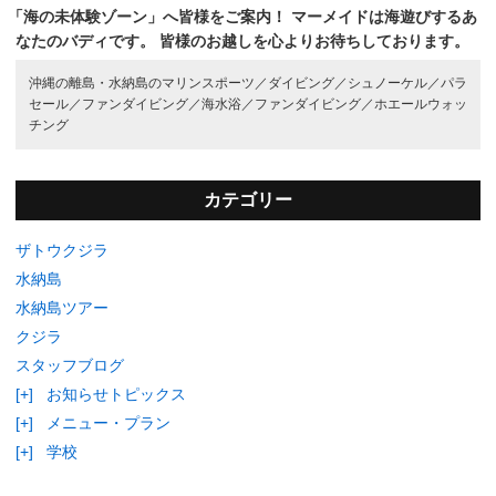
「海の未体験ゾーン」へ皆様をご案内！
マーメイドは海遊びするあ
なたのバディです。
皆様のお越しを心よりお待ちしております。
沖縄の離島・水納島のマリンスポーツ／
ダイビング／
シュノーケル／
パラ
セール／
ファンダイビング／
海水浴／
ファンダイビング／
ホエールウォッ
チング
カテゴリー
ザトウクジラ
水納島
水納島ツアー
クジラ
スタッフブログ
[+]
お知らせトピックス
[+]
メニュー・プラン
[+]
学校