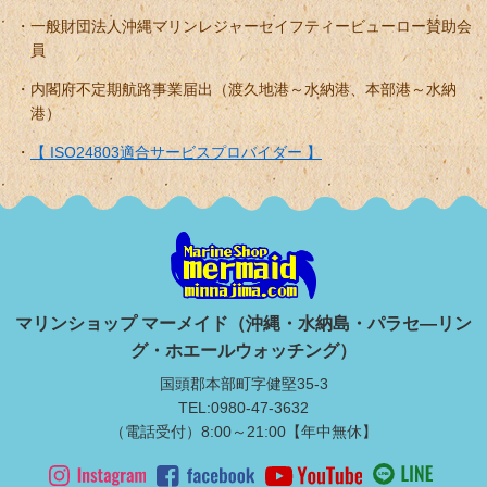
一般財団法人沖縄マリンレジャーセイフティービューロー賛助会
員
内閣府不定期航路事業届出（渡久地港～水納港、本部港～水納
港）
【 ISO24803適合サービスプロバイダー 】
マリンショップ マーメイド（沖縄・水納島・パラセ―リン
グ・ホエールウォッチング）
国頭郡本部町字健堅35-3
TEL:0980-47-3632
（電話受付）8:00～21:00【年中無休】