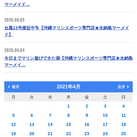
マーメイド…
2026.08.05
台風13号接近中🌀【沖縄マリンスポーツ専門店★水納島マーメイ
ド】
2026.08.04
今日までマリン遊びできた🤩【沖縄マリンスポーツ専門店★水納島
マーメイ…
2021年4月
前月
次月
月
火
水
木
金
土
日
1
2
3
4
5
6
7
8
9
10
11
12
13
14
15
16
17
18
19
20
21
22
23
24
25