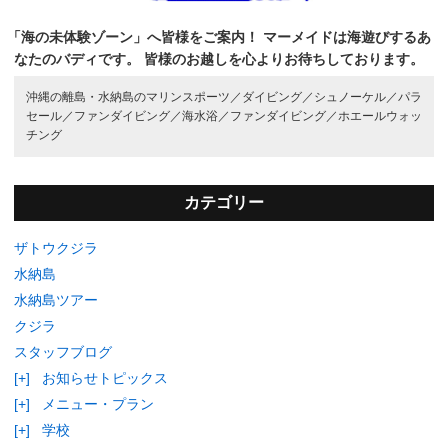
「海の未体験ゾーン」へ皆様をご案内！
マーメイドは海遊びするあ
なたのバディです。
皆様のお越しを心よりお待ちしております。
沖縄の離島・水納島のマリンスポーツ／
ダイビング／
シュノーケル／
パラ
セール／
ファンダイビング／
海水浴／
ファンダイビング／
ホエールウォッ
チング
カテゴリー
ザトウクジラ
水納島
水納島ツアー
クジラ
スタッフブログ
[+]
お知らせトピックス
[+]
メニュー・プラン
[+]
学校