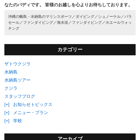
なたのバディです。
皆様のお越しを心よりお待ちしております。
沖縄の離島・水納島のマリンスポーツ／
ダイビング／
シュノーケル／
パラ
セール／
ファンダイビング／
海水浴／
ファンダイビング／
ホエールウォッ
チング
カテゴリー
ザトウクジラ
水納島
水納島ツアー
クジラ
スタッフブログ
[+]
お知らせトピックス
[+]
メニュー・プラン
[+]
学校
アーカイブ