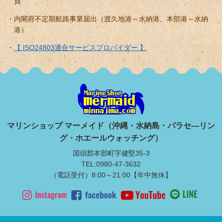
員
内閣府不定期航路事業届出（渡久地港～水納港、本部港～水納
港）
【 ISO24803適合サービスプロバイダー 】
マリンショップ マーメイド（沖縄・水納島・パラセ―リン
グ・ホエールウォッチング）
国頭郡本部町字健堅35-3
TEL:0980-47-3632
（電話受付）8:00～21:00【年中無休】