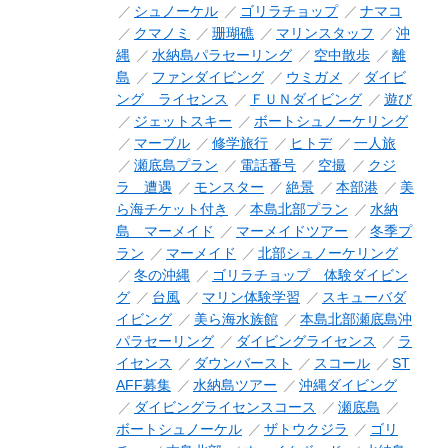
シュノーケル
ゴリラチョップ
ナマコ
クマノミ
珊瑚礁
マリンスタッフ
沖
縄
水納島パラセーリング
空中散歩
離
島
ファンダイビング
ウミガメ
ダイビ
ング ライセンス
ＦＵＮダイビング
遊び
ジェットスキー
ボートシュノーケリング
マーブル
修学旅行
ヒトデ
一人旅
瀬底島プラン
電話番号
空撮
クジ
ラ 遭遇
モンスター
絶景
本部港
美
ら海チケット付き
本島北部プラン
水納
島 マーメイド
マーメイドツアー
冬季プ
ラン
マーメイド
北部シュノーケリング
冬の沖縄
ゴリラチョップ 体験ダイビン
グ
台風
マリン体験学習
スキューバダ
イビング
美ら海水族館
本島北部瀬底島沖
パラセーリング
ダイビングライセンス
ラ
イセンス
ダウンバースト
スコール
ST
AFF募集
水納島ツアー
沖縄ダイビング
ダイビングライセンスコース
瀬底島
ボートシュノーケル
ザトウクジラ
ゴリ