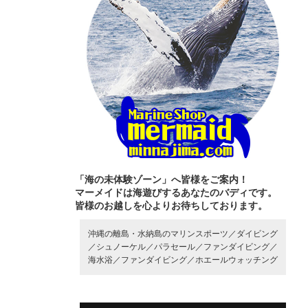
「海の未体験ゾーン」へ皆様をご案内！
マーメイドは海遊びするあなたのバディです。
皆様のお越しを心よりお待ちしております。
沖縄の離島・水納島のマリンスポーツ／
ダイビング
／
シュノーケル／
パラセール／
ファンダイビング／
海水浴／
ファンダイビング／
ホエールウォッチング