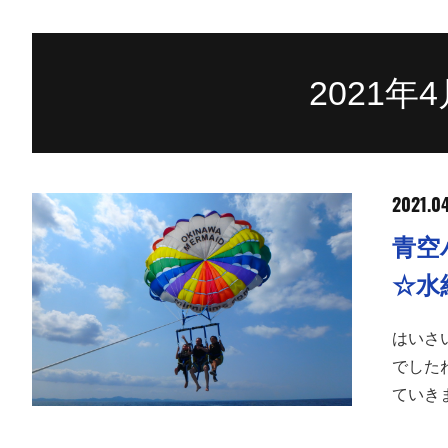
2021年
2021.0
青空
☆水
はいさ
でした
ていき