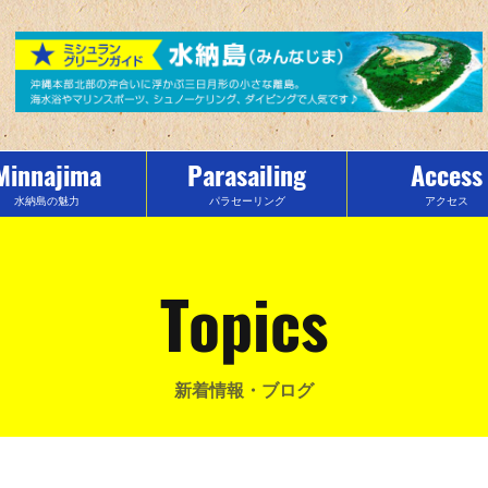
Minnajima
Parasailing
Access
水納島の魅力
パラセーリング
アクセス
Topics
新着情報・ブログ