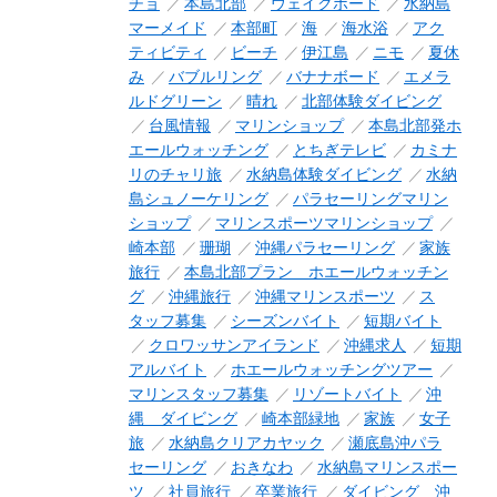
チョ
本島北部
ウェイクボード
水納島
マーメイド
本部町
海
海水浴
アク
ティビティ
ビーチ
伊江島
ニモ
夏休
み
バブルリング
バナナボード
エメラ
ルドグリーン
晴れ
北部体験ダイビング
台風情報
マリンショップ
本島北部発ホ
エールウォッチング
とちぎテレビ
カミナ
リのチャリ旅
水納島体験ダイビング
水納
島シュノーケリング
パラセーリングマリン
ショップ
マリンスポーツマリンショップ
崎本部
珊瑚
沖縄パラセーリング
家族
旅行
本島北部プラン ホエールウォッチン
グ
沖縄旅行
沖縄マリンスポーツ
ス
タッフ募集
シーズンバイト
短期バイト
クロワッサンアイランド
沖縄求人
短期
アルバイト
ホエールウォッチングツアー
マリンスタッフ募集
リゾートバイト
沖
縄 ダイビング
崎本部緑地
家族
女子
旅
水納島クリアカヤック
瀬底島沖パラ
セーリング
おきなわ
水納島マリンスポー
ツ
社員旅行
卒業旅行
ダイビング 沖