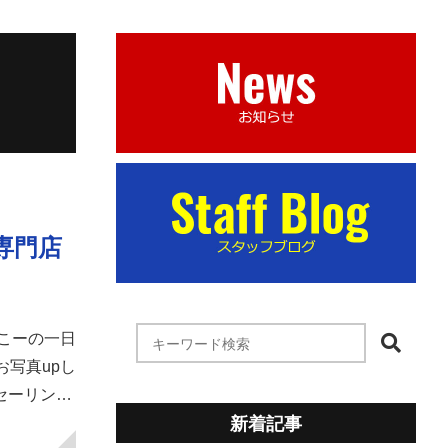
専門店
こーの一日
写真upし
セーリン…
新着記事