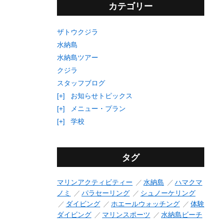
カテゴリー
ザトウクジラ
水納島
水納島ツアー
クジラ
スタッフブログ
[+]
お知らせトピックス
[+]
メニュー・プラン
[+]
学校
タグ
マリンアクティビティー
水納島
ハマクマ
ノミ
パラセーリング
シュノーケリング
ダイビング
ホエールウォッチング
体験
ダイビング
マリンスポーツ
水納島ビーチ