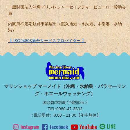
一般財団法人沖縄マリンレジャーセイフティービューロー賛助会
員
内閣府不定期航路事業届出（渡久地港～水納港、本部港～水納
港）
【 ISO24803適合サービスプロバイダー 】
マリンショップ マーメイド（沖縄・水納島・パラセ―リン
グ・ホエールウォッチング）
国頭郡本部町字健堅35-3
TEL:0980-47-3632
（電話受付）8:00～21:00【年中無休】