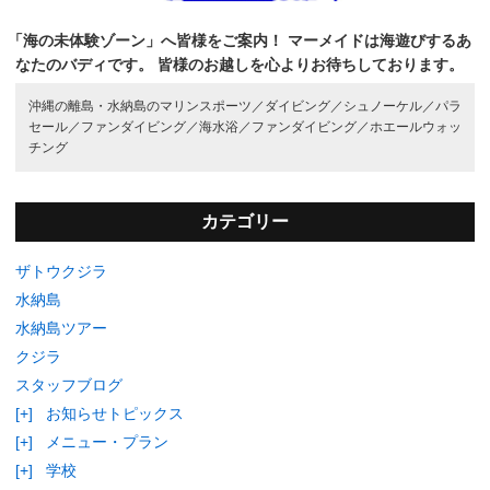
「海の未体験ゾーン」へ皆様をご案内！
マーメイドは海遊びするあ
なたのバディです。
皆様のお越しを心よりお待ちしております。
沖縄の離島・水納島のマリンスポーツ／
ダイビング／
シュノーケル／
パラ
セール／
ファンダイビング／
海水浴／
ファンダイビング／
ホエールウォッ
チング
カテゴリー
ザトウクジラ
水納島
水納島ツアー
クジラ
スタッフブログ
[+]
お知らせトピックス
[+]
メニュー・プラン
[+]
学校