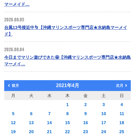
マーメイド…
2026.08.05
台風13号接近中🌀【沖縄マリンスポーツ専門店★水納島マーメイ
ド】
2026.08.04
今日までマリン遊びできた🤩【沖縄マリンスポーツ専門店★水納島
マーメイ…
2021年4月
前月
次月
月
火
水
木
金
土
日
1
2
3
4
5
6
7
8
9
10
11
12
13
14
15
16
17
18
19
20
21
22
23
24
25